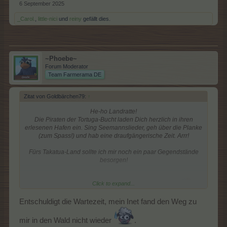
6 September 2025
_Carol.
,
little-nici
und
reiny
gefällt dies.
~Phoebe~
Forum Moderator
Team Farmerama DE
Zitat von Goldbärchen79:
↑
He-ho Landratte!
Die Piraten der Tortuga-Bucht laden Dich herzlich in ihren
erlesenen Hafen ein. Sing Seemannslieder, geh über die Planke
(zum Spass!) und hab eine draufgängerische Zeit. Arrr!
Fürs Takatua-Land sollte ich mir noch ein paar Gegendstände
besorgen!
Click to expand...
Entschuldigt die Wartezeit, mein Inet fand den Weg zu
Check !
Check !
Check ! Alles notiert und jetzt geht es los.
mir in den Wald nicht wieder
.