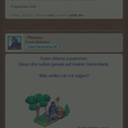
9 September 2025
tuffifant
,
-kati123-
,
Brimacla
und
2 anderen
gefällt dies.
~Phoebe~
Forum Moderator
Team Farmerama DE
Guten Abend zusammen.
Diese drei saßen gerade auf meiner Gartenbank.
Was wollen sie mir sagen?