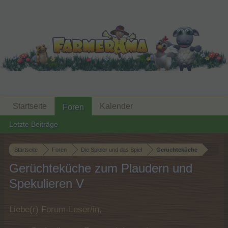
Startseite
Kalender
Foren
Letzte Beiträge
Startseite
Foren
Die Spieler und das Spiel
Gerüchteküche
Gerüchteküche zum Plaudern und
Spekulieren V
Liebe(r) Forum-Leser/in,