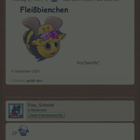
hochwerfe''.
6 September 2025
DJAdonis
gefällt dies.
Frau_Schmitt
S-Moderator
Team Farmerama DE
ZP
.