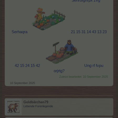
Sehrufghrpx zvg
Serhaqra
21 15 31 14 43 13 23
42 15 24 15 42
Ung rf fvpu
orjrtg?
Zuletzt bearbeitet:
10 September 2025
10 September 2025
Goldbärchen79
Lebende Forenlegende