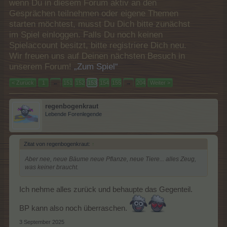
wenn Du in diesem Forum aktiv an den
Gesprächen teilnehmen oder eigene Themen
starten möchtest, musst Du Dich bitte zunächst
im Spiel einloggen. Falls Du noch keinen
Spielaccount besitzt, bitte registriere Dich neu.
Wir freuen uns auf Deinen nächsten Besuch in
unserem Forum!
„Zum Spiel“
< Zurück
1
←
151
152
153
154
155
→
204
Weiter >
regenbogenkraut
Lebende Forenlegende
Zitat von regenbogenkraut:
↑
Aber nee, neue Bäume neue Pflanze, neue Tiere... alles Zeug,
was keiner braucht.
Ich nehme alles zurück und behaupte das Gegenteil.
BP kann also noch überraschen.
3 September 2025