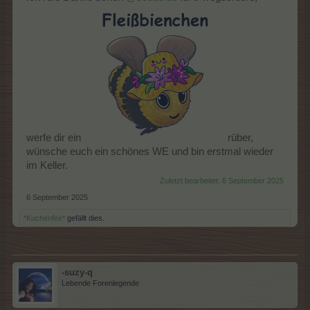
Baue dann die zweite Pflanze an, um den Rest zu spielen!
Kannst Du die besondere Belohnung gewinnen?​
werfe dir ein
rüber,
wünsche euch ein schönes WE und bin erstmal wieder
im Keller.
Zuletzt bearbeitet:
6 September 2025
6 September 2025
*Kuchenfee*
gefällt dies.
-suzy-q
Lebende Forenlegende