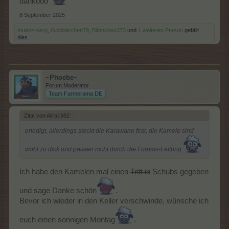
dankööö
8 September 2025
muenz-berg
,
Goldbärchen79
,
Blümchen373
und
1 weiteren Person
gefällt
dies.
~Phoebe~
Forum Moderator
Team Farmerama DE
Zitat von Alira1982:
↑
erledigt, allerdings steckt die Karawane fest, die Kamele sind
wohl zu dick und passen nicht durch die Forums-Leitung
Ich habe den Kamelen mal einen
Tritt in
Schubs gegeben
und sage Danke schön
.
Bevor ich wieder in den Keller verschwinde, wünsche ich
euch einen sonnigen Montag
.