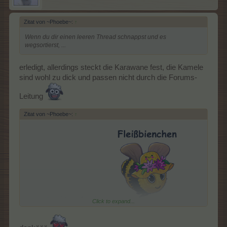
Zitat von ~Phoebe~:
↑
Wenn du dir einen leeren Thread schnappst und es
wegsortierst, ...
erledigt, allerdings steckt die Karawane fest, die Kamele
sind wohl zu dick und passen nicht durch die Forums-
Begleite die Kamelkarawane bis zu viermal auf ihrer Reise, von
Oase zu Oase kannst du alle Belohnungen gewinnen
Leitung
Zitat von ~Phoebe~:
↑
Zauberteppich-Karussell
... spendiere ich ein fleissiges
.
Click to expand...
Wunschkonzert