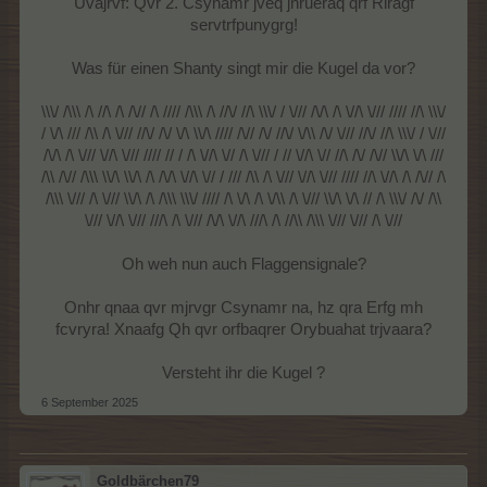
Uvajrvf: Qvr 2. Csynamr jveq jnrueraq qrf Riragf
servtrfpunygrg!
Was für einen Shanty singt mir die Kugel da vor?
\\\/ /\\\ /\ //\ /\ /\// /\ //// /\\\ /\ //\/ //\ \\\/ / \/// /\/\ /\ \//\ \/// //// //\ \\\/
/ \/\ /// /\\ /\ \/// //\/ /\/ \/\ \\/\ //// /\// /\/ //\/ \/\\ /\/ \/// //\/ //\ \\\/ / \///
/\/\ /\ \/// \//\ \/// //// // / /\ \//\ \// /\ \/// / // \//\ \// //\ /\/ /\// \\/\ \/\ ///
/\\ /\// /\\\ \\/\ \\/\ /\ /\/\ \//\ \// / /// /\\ /\ \/// \//\ \/// //// //\ \//\ /\ /\// /\
/\\\ \/// /\ \/// \\/\ /\ /\\\ \\\/ //// /\ \/\ /\ \/\\ /\ \/// \\/\ \/\ // /\ \\\/ /\/ /\\
\/// \//\ \/// ///\ /\ \/// /\/\ \//\ ///\ /\ //\\ /\\\ \/// \/// /\ \///
Oh weh nun auch Flaggensignale?
Onhr qnaa qvr mjrvgr Csynamr na, hz qra Erfg mh
fcvryra! Xnaafg Qh qvr orfbaqrer Orybuahat trjvaara?
Versteht ihr die Kugel ?​
6 September 2025
Goldbärchen79