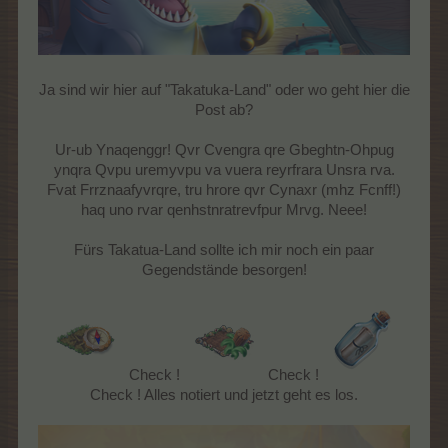
Ja sind wir hier auf "Takatuka-Land" oder wo geht hier die
Post ab?
Ur-ub Ynaqenggr! Qvr Cvengra qre Gbeghtn-Ohpug
ynqra Qvpu uremyvpu va vuera reyrfrara Unsra rva.
Fvat Frrznaafyvrqre, tru hrore qvr Cynaxr (mhz Fcnff!)
haq uno rvar qenhstnratrevfpur Mrvg. Neee!
Fürs Takatua-Land sollte ich mir noch ein paar
Gegendstände besorgen!
Check !
Check !
Check ! Alles notiert und jetzt geht es los.