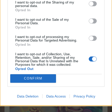
I want to opt-out of the Sharing of my
personal data.
Opted In
Orfhpur qra Mhpugfgnyy haq ortvaar zvg qre Mhpug iba
Ibrtrya, Nzcuvovra, Tyvrqreshrffrea, Ercgvyvra,
I want to opt-out of the Sale of my
Fnrhtrgvrera haq Svfpura.
Personal Data.
Opted In
21 45 15 42 24 15 14 15 44 24 15 42 55 45 13 23 44 15
I want to opt-out of processing my
Personal Data for Targeted Advertising.
42 23 11 15 31 44 43 44 14 45 15 24 33 15 33 44 43 35
Opted In
42 15 13 23 15 33 14 15 43 11 12 55 15 24 13 23 15 33
I want to opt-out of Collection, Use,
Retention, Sale, and/or Sharing of my
Personal Data that Is Unrelated with the
Purposes for which it was collected.
Opted Out
CONFIRM
Data Deletion
Data Access
Privacy Policy