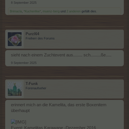
8 September 2025
Brimacla
,
*Kuchenfee*
,
muenz-berg
und
2 anderen
gefällt dies.
Purzl64
Freiherr des Forums
sieht nach einem Zuchtevent aus........ sch.........ße.....
9 September 2025
T-Funk
Forenaufseher
erinnert mich an die Kamelita, das erste Boxenitem
überhaupt
Event: Kamelitas Karawane -Dezember 2016