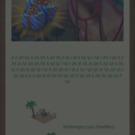
// /\ ///\ \\\/ /\ /\\\ \\/\ /\ //// /\\\ /\ \\/ / \// /\ \\\/ \\/ / /\// / //\\ / \/// /\ //
/\\\ \/\ /\/\ \//\ \/\\ /\\\ /\ /\// \// / \\\/ / \//\ //\ /\\\ /\\ /\// /\ /\// /\// /\ /\\\
\/\ /\ \/\\ /\/ \/// /\/ / \/\ /\ /\/\ \//\ /\/ / \/\ /\ \\/ / \/// \/// \/\ \\/\ //// \//\ /
\\\/ \\\/ /\ // /\ \\\/ /\/ /\\ \/// \//\ \/// ///\ /\ \/// ///\ /\ //\\ /\\\ \/// \/// /\
\///
Mnhoregrccvpu-Xnehffryy