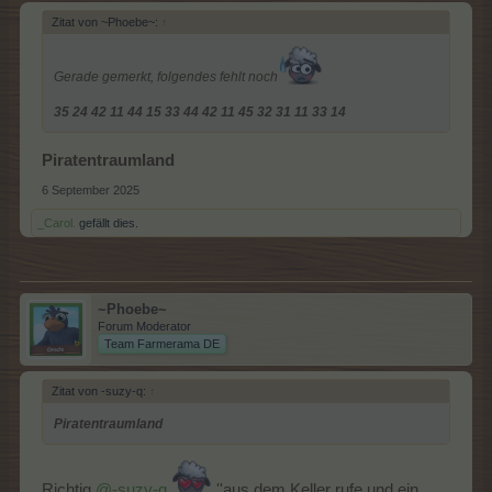
Zitat von ~Phoebe~:
↑
Gerade gemerkt, folgendes fehlt noch
35 24 42 11 44 15 33 44 42 11 45 32 31 11 33 14
Piratentraumland
6 September 2025
_Carol.
gefällt dies.
~Phoebe~
Forum Moderator
Team Farmerama DE
Zitat von -suzy-q:
↑
Piratentraumland
Richtig
@-suzy-q
''aus dem Keller rufe und ein