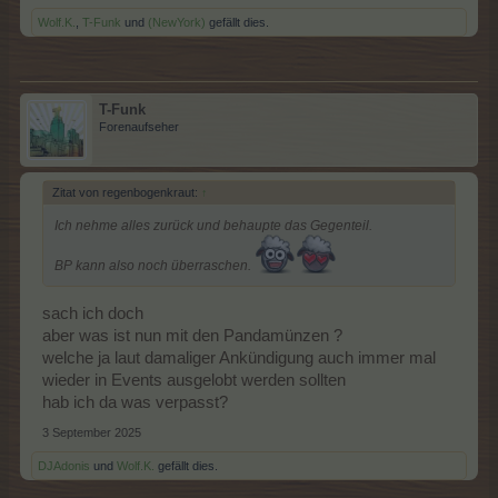
Wolf.K.
,
T-Funk
und
(NewYork)
gefällt dies.
T-Funk
Forenaufseher
Zitat von regenbogenkraut:
↑
Ich nehme alles zurück und behaupte das Gegenteil.
BP kann also noch überraschen.
sach ich doch
aber was ist nun mit den Pandamünzen ?
welche ja laut damaliger Ankündigung auch immer mal
wieder in Events ausgelobt werden sollten
hab ich da was verpasst?
3 September 2025
DJAdonis
und
Wolf.K.
gefällt dies.