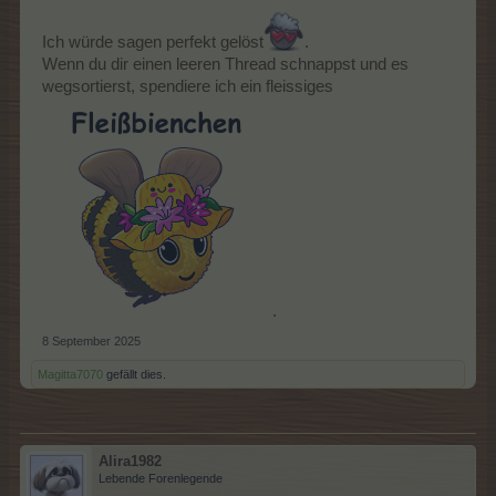
Fata Morgana
Ich würde sagen perfekt gelöst
.
Folge der Kamelkarawane von Oase zu Oase. Ist alles so, wie
Wenn du dir einen leeren Thread schnappst und es
es scheint? Oder nur Fata Morgana? Verlier Dich nicht in der
Hitze!
wegsortierst, spendiere ich ein fleissiges
.
8 September 2025
Besuche den Zuchtstall und beginne mit der Zucht von Vögeln,
Amphibien, Gliederfüßern, Reptilien, Säugetieren und Fischen.
Magitta7070
gefällt dies.
Für jede Tierzucht erhältst du ein entsprechendes Abzeichen
Alira1982
Lebende Forenlegende