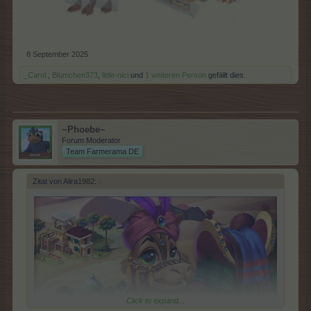
8 September 2025
_Carol.
,
Blümchen373
,
little-nici
und
1 weiteren Person
gefällt dies.
~Phoebe~
Forum Moderator
Team Farmerama DE
Zitat von Alira1982:
↑
Click to expand...