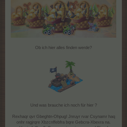
Ob ich hier alles finden werde?
Und was brauche ich noch für hier ?
Rexhaqr qvr Gbeghtn-Ohpug! Jnruyr rvar Csynamr haq
onhr ragjrqre Xbzcnffebfra bqre Gebcra-Xbexra na.