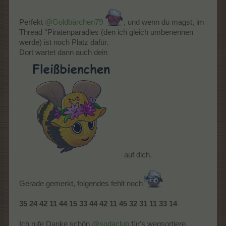
Perfekt
@Goldbärchen79
, und wenn du magst, im
Thread ''Piratenparadies (den ich gleich umbenennen
werde) ist noch Platz dafür.
Dort wartet dann auch dein
Ob ich hier alles finden werde?
auf dich.
Gerade gemerkt, folgendes fehlt noch
Und was brauche ich noch für hier ?
35 24 42 11 44 15 33 44 42 11 45 32 31 11 33 14
Erkunde die Tortuga-Bucht! Wähle eine Pflanze und baue
entweder Kompassrosen oder Tropen-Korken an.
.................
Ich rufe Danke schön
@sodaclub
für's wegsortiere,