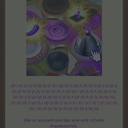
//// / \/\ //\ /\// /\ /\\\ \/\ /// /\\ / \\\/ \\/\ /\ \/// /\ /\\\ \/// /\ \/\ // /\ /\// /\
/\\\ /// /\\ \/\ \/\ //\/ /\ \/// //// /\\\ /\ /\// \\/\ / \//\ \/\ \/\ /\ /\// //// /\ \//
//// /\\\ /\ /\ \/// \\/\ \/\ //\/ /\// /\ /// /\\ /\ \/// //// /\ /// /\\ /\\\ \\\/ /\\\
///\ /\// \//\ /\ \/// //\ / /\// \// ///\ /\ \\\/ // // / /\\ / \// / /\// / \// / \\\/ /\\\
\\\/ / \/\\ /\/ \\\/ \\\/ \// /\/ \/// //// //\\ /\ \\\/ \\/\
Wie es aussieht wird das eine sehr scharfe
Angelegenheit.