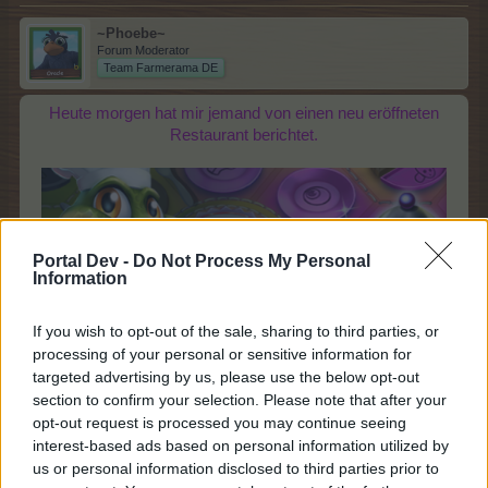
~Phoebe~
Forum Moderator
Team Farmerama DE
Heute morgen hat mir jemand von einen neu eröffneten
Restaurant berichtet.
Portal Dev -
Do Not Process My Personal
Information
If you wish to opt-out of the sale, sharing to third parties, or
processing of your personal or sensitive information for
Evrfrafpuznhf
targeted advertising by us, please use the below opt-out
section to confirm your selection. Please note that after your
Die Bedienung kommt mir so bekannt vor! Euch auch ?
opt-out request is processed you may continue seeing
interest-based ads based on personal information utilized by
Qvr qerv SNEZRENZN-Jrygra gerssra fvpu, hz rva
us or personal information disclosed to third parties prior to
Srfgznuy nomhunygra! Uby Qve qvrfr Xbreor, hz vz