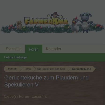
Startseite
Kalender
Foren
Letzte Beiträge
Startseite
Foren
Die Spieler und das Spiel
Gerüchteküche
Gerüchteküche zum Plaudern und
Spekulieren V
Liebe(r) Forum-Leser/in,