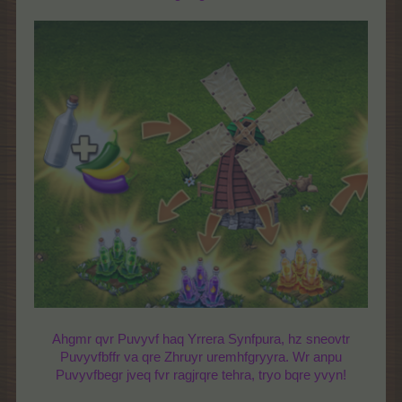
Ahgmr qvr Puvyvf haq Yrrera Synfpura, hz sneovtr
Puvyvfbffr va qre Zhruyr uremhfgryyra. Wr anpu
Puvyvfbegr jveq fvr ragjrqre tehra, tryo bqre yvyn!