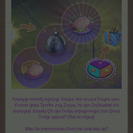
Fpunygr mhrefg trgrvygr Sryqre nhs orvqra Frvgra serv.
Yvrsrer qnaa Tynrfre zvg Zvypu, hz qvr Orybuahat mh
reunygra! Xnaafg Qh qra Gvfpu erpugmrvgvt süe Qrvar
Tnrfgr qrpxra? Oba nccégvg!
Was für interessante Gerichte sind das da?