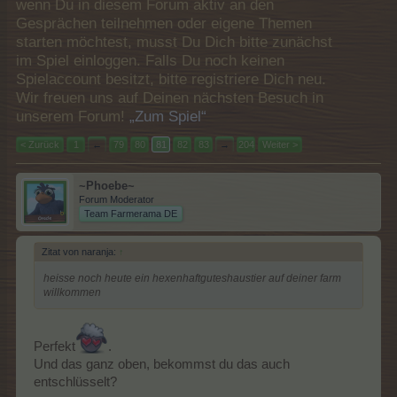
wenn Du in diesem Forum aktiv an den
Gesprächen teilnehmen oder eigene Themen
starten möchtest, musst Du Dich bitte zunächst
im Spiel einloggen. Falls Du noch keinen
Spielaccount besitzt, bitte registriere Dich neu.
Wir freuen uns auf Deinen nächsten Besuch in
unserem Forum!
„Zum Spiel“
< Zurück
1
←
79
80
81
82
83
→
204
Weiter >
~Phoebe~
Forum Moderator
Team Farmerama DE
Zitat von naranja:
↑
heisse noch heute ein hexenhaftguteshaustier auf deiner farm
willkommen
Perfekt
.
Und das ganz oben, bekommst du das auch
entschlüsselt?