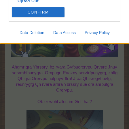
Opted Out
CONFIRM
Data Deletion
Data Access
Privacy Policy
Ahgmr qra Ybrssry, hz rvara Gvfpuorervpu Qrvare Jnuy
servmhfpunygra. Ornpugr: Rvazny servtrfpunygrg, zhffg
Qh qra Orervpu nofpuyvrffra! Jraa Qh sregvt ovfg,
reunrygfg Qh rvara arhra Ybrssry süe qra anrpufgra
Orervpu.
Ob er wohl alles im Griff hat?