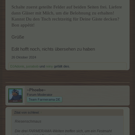
Schalte zuerst geteilte Felder auf beiden Seiten frei. Liefere
dann Gläser mit Milch, um die Belohnung zu erhalten!
Kannst Du den Tisch rechtzeitig für Deine Gäste decken?
Bon appétit!
Grüße
Edit hofft noch, nichts übersehen zu haben
26 Oktober 2024
DJAdonis
,
justabob
und
reiny
gefällt dies.
~Phoebe~
Forum Moderator
Team Farmerama DE
Zitat von schlewi:
↑
Riesenschmaus
Die drei FARMERAMA-Welten treffen sich, um ein Festmahl