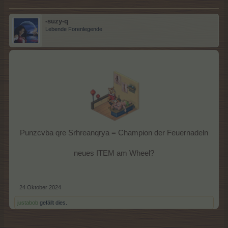
-suzy-q
Lebende Forenlegende
Punzcvba qre Srhreanqrya = Champion der Feuernadeln
neues ITEM am Wheel?
24 Oktober 2024
justabob
gefällt dies.