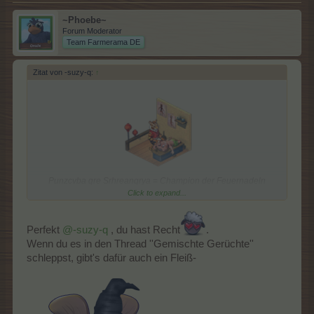
~Phoebe~
Forum Moderator
Team Farmerama DE
Zitat von -suzy-q:
↑
Punzcvba qre Srhreanqrya = Champion der Feuernadeln
Click to expand...
neues ITEM am Wheel?
Perfekt
@-suzy-q
, du hast Recht
.
Wenn du es in den Thread ''Gemischte Gerüchte''
schleppst, gibt's dafür auch ein Fleiß-