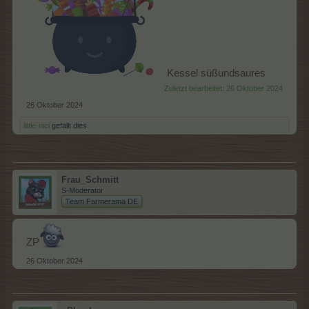
Kessel süßundsaures
Zuletzt bearbeitet:
26 Oktober 2024
26 Oktober 2024
little-nici
gefällt dies.
Frau_Schmitt
S-Moderator
Team Farmerama DE
ZP
26 Oktober 2024