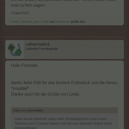
man schon sagen.
13 April 2022
cooley
,
Bela486
,
pets-hof66
und
6 anderen
gefällt dies.
catherinadie1.
Lebende Forenlegende
Hallo Freunde,
danke liebe Gitti für das leckere Frühstück und die News.
*knuddel*
Danke auch für die Grüße von Linde.
Zitat von zeesenlady:
↑
Habe heute erfahren, dass mein Schwiegersohn und unser
"Kleiner Lord" Corona haben und wir uns deshalb Ostern nicht
sehen können.