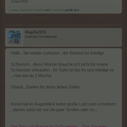
13 April 2022
cooley
,
Bela486
,
honk67
und
5 anderen
gefällt dies.
Magitta7070
Lebende Forenlegende
Hallo , bin wieder zuhause , der Einkauf ist erledigt
Schlummi , diese Woche brauche ich nicht für meine
Schwester einkaufen , ihr Sohn ist bei ihr und erledigt es
...Hat wie du 1 Woche
Urlaub ..Danke für deine lieben Zeilen
Konni hat im Augenblick keine große Lust zum schreiben
, darum setzt sie nur ein paar Smilies oder so ..
Der Test von Buschi ist GsD negativ ...Das Daumen