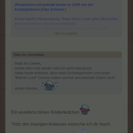
(Komponiert und getextet wurde es 1948 von der
Kindergärtnerin Erika Schirmer.)
Kleine weiße Friedenstaube, fliege übers Land; allen Menschen,
groß und kleinen, bist du wohlbekannt.
Du sollst fliegen, Friedenstaube, allen sag es hier, dass nie
wieder Krieg wir wollen, Frieden wollen wir.
Click to expand...
Fliege übers große Wasser, über Berg und Tal; bringe allen
Menschen Frieden, grüß sie tausendmal.
Und wir wünschen für die Reise Freude und viel Glück; kleine
weiße Friedenstaube, komm recht bald zurück.
Zitat von zeesenlady:
↑
Hallo Ihr Lieben,
melde mich mal wieder, weil ich ganz traurig bin.
Habe heute erfahren, dass mein Schwiegersohn und unser
"Kleiner Lord" Corona haben und wir uns deshalb Ostern nicht
sehen können...
.
Ein wunderschönes Kinderliedchen
Trotz des traurigen Anlasses wünsche ich dir /euch