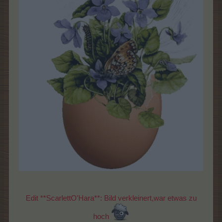
Edit **ScarlettO'Hara**: Bild verkleinert,war etwas zu
hoch