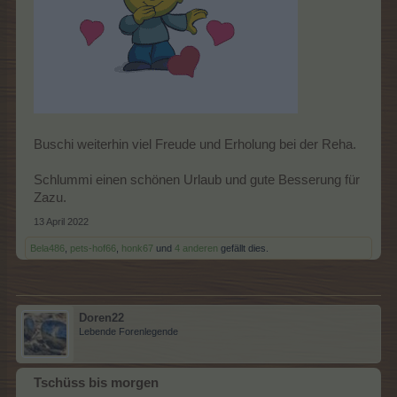
Buschi weiterhin viel Freude und Erholung bei der Reha.
Schlummi einen schönen Urlaub und gute Besserung für
Zazu.
13 April 2022
Bela486
,
pets-hof66
,
honk67
und
4 anderen
gefällt dies.
Doren22
Lebende Forenlegende
Tschüss bis morgen