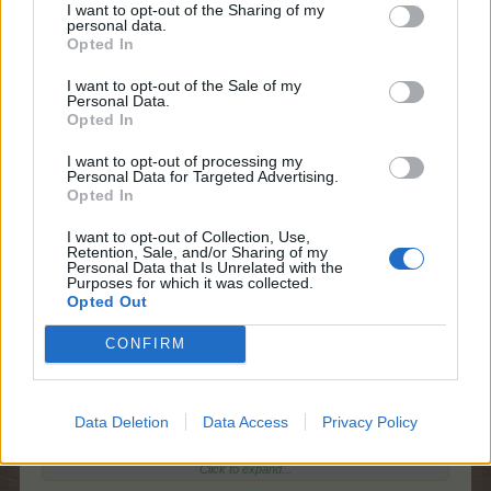
I want to opt-out of the Sharing of my
personal data.
Opted In
I want to opt-out of the Sale of my
Personal Data.
Opted In
I want to opt-out of processing my
Personal Data for Targeted Advertising.
Opted In
Tolles Frühstück, danke liebe Gitti
I want to opt-out of Collection, Use,
Retention, Sale, and/or Sharing of my
Personal Data that Is Unrelated with the
Purposes for which it was collected.
Zitat von schlummerle:
↑
Opted Out
er wurde kastriert heute.
Hat leider doch den Trichter um bekommen. Dachte beim Kater
CONFIRM
wäre es nicht nötig. Aber auch er kann sich die Wunde wund
lecken.
Also ehrlich..man kann es nicht mit ansehen. Nala hatten wir ja
später so einen Body gekauft. Sie hatte ja unterm Bauch die
Wunde. Bei ihm nützt so ein Body nichts...würde eh frei liegen.
Data Deletion
Data Access
Privacy Policy
Also muß er wohl erstmal da durch. Nala knurrt und faucht ihn
auch etwas an. Aber es hält sich in Grenzen. Gefressen hat er
Click to expand...
noch nichts und auf dem Klo pipi machen auch noch nicht. Soll
diesbezüglich morgen nochmal beim TA anrufen. Ob er bis