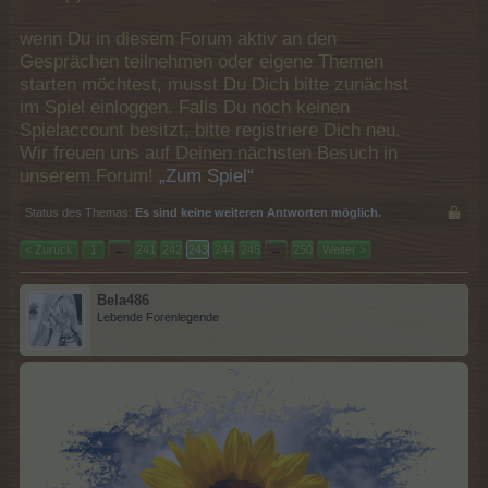
wenn Du in diesem Forum aktiv an den
Gesprächen teilnehmen oder eigene Themen
starten möchtest, musst Du Dich bitte zunächst
im Spiel einloggen. Falls Du noch keinen
Spielaccount besitzt, bitte registriere Dich neu.
Wir freuen uns auf Deinen nächsten Besuch in
unserem Forum!
„Zum Spiel“
Status des Themas:
Es sind keine weiteren Antworten möglich.
< Zurück
1
←
241
242
243
244
245
→
250
Weiter >
Bela486
Lebende Forenlegende