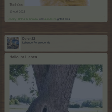
Tschüss-
13 April 2022
cooley
,
Bela486
,
honk67
und
4 anderen
gefällt dies.
Doren22
Lebende Forenlegende
Hallo ihr Lieben