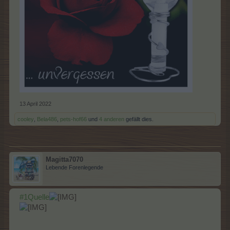
13 April 2022
cooley
,
Bela486
,
pets-hof66
und
4 anderen
gefällt dies.
Magitta7070
Lebende Forenlegende
#1Quelle