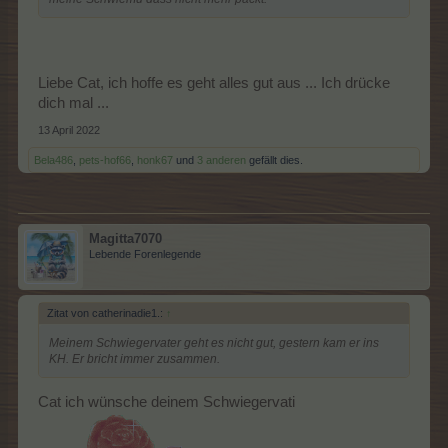
Liebe Cat, ich hoffe es geht alles gut aus ... Ich drücke
dich mal ...
13 April 2022
Bela486
,
pets-hof66
,
honk67
und
3 anderen
gefällt dies.
Magitta7070
Lebende Forenlegende
Zitat von catherinadie1.:
↑
Meinem Schwiegervater geht es nicht gut, gestern kam er ins
KH. Er bricht immer zusammen.
Cat ich wünsche deinem Schwiegervati