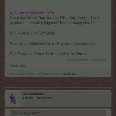
Edit: Berichtiging der Tiere
Noch ein kleiner Tipp aus der GK ..Zum Event ..Tiere
trainieren ...könnten folgende Tiere verlangt werden..
Bär , Gänse und Schweine
Pflanzen : Johannesbeere , Physalis, Avocado evtl.
Edit:
Es muss Gänse heißen und nicht Gämse
Zuletzt bearbeitet:
13 April 2022
13 April 2022
cooley
,
Bela486
,
pets-hof66
und
5 anderen
gefällt dies.
schlummerle
Lebende Forenlegende
Zitat von Magitta7070:
↑