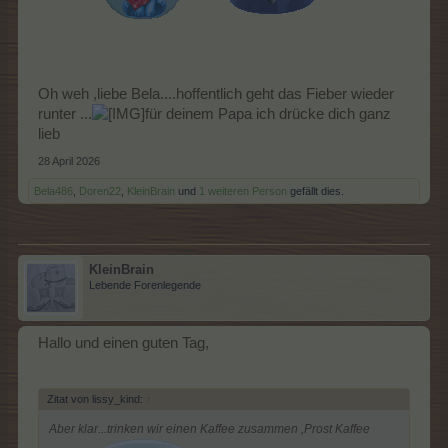
Oh weh ,liebe Bela....hoffentlich geht das Fieber wieder
runter ...
für deinem Papa ich drücke dich ganz
lieb
28 April 2026
Bela486
,
Doren22
,
KleinBrain
und
1 weiteren Person
gefällt dies.
KleinBrain
Lebende Forenlegende
Hallo und einen guten Tag,
Zitat von lissy_kind:
↑
Aber klar...trinken wir einen Kaffee zusammen ,Prost Kaffee