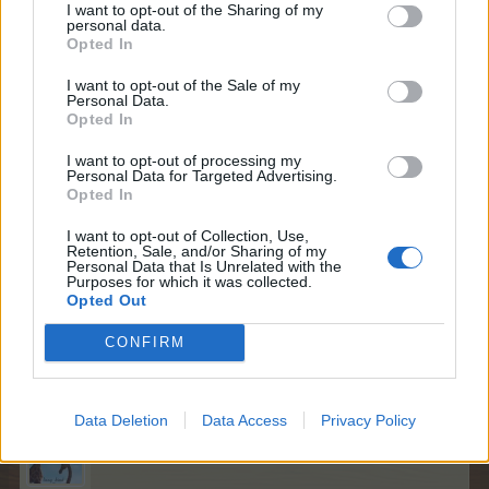
hi, wünsche allen einen schönen Abend.
I want to opt-out of the Sharing of my
personal data.
Opted In
Danke Bela für das Frühstück.
I want to opt-out of the Sale of my
Danke euch für die Wünsche an meine Ma.
Personal Data.
Opted In
Ich wünsche auch allen Kranken gute Besserung.
I want to opt-out of processing my
Personal Data for Targeted Advertising.
Der erste Arbeitstag war recht angenehm.
Opted In
Viel Spass beim G&T
I want to opt-out of Collection, Use,
Retention, Sale, and/or Sharing of my
Personal Data that Is Unrelated with the
Wenn was benötigt wird bitte melden. Vielleicht hab ich
Purposes for which it was collected.
es ja.
Opted Out
27 April 2026
CONFIRM
Doren22
,
cooley
,
Bela486
und
4 anderen
gefällt dies.
Data Deletion
Data Access
Privacy Policy
lissy_kind
Lebende Forenlegende