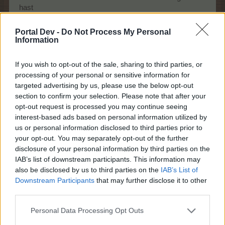
hast
27 April 2026
Portal Dev -
Do Not Process My Personal
cooley
,
Bela486
,
Doren22
und
3 anderen
gefällt dies.
Information
If you wish to opt-out of the sale, sharing to third parties, or
processing of your personal or sensitive information for
Doren22
Lebende Forenlegende
targeted advertising by us, please use the below opt-out
section to confirm your selection. Please note that after your
opt-out request is processed you may continue seeing
Tschüssi
interest-based ads based on personal information utilized by
us or personal information disclosed to third parties prior to
27 April 2026
your opt-out. You may separately opt-out of the further
disclosure of your personal information by third parties on the
cooley
,
Bela486
,
mimmel1
und
3 anderen
gefällt dies.
IAB’s list of downstream participants. This information may
also be disclosed by us to third parties on the
IAB’s List of
Downstream Participants
that may further disclose it to other
third parties.
schlummerle
Lebende Forenlegende
Personal Data Processing Opt Outs