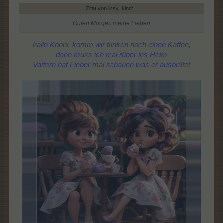
Zitat von lissy_kind:
↑
Guten Morgen meine Lieben
hallo Konni, komm wir trinken noch einen Kaffee,
dann muss ich mal rüber ins Heim
Vattern hat Fieber mal schauen was er ausbrütet