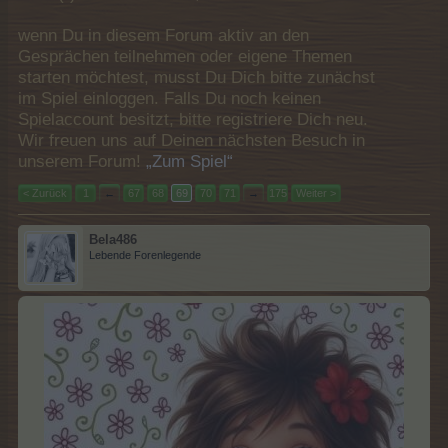
wenn Du in diesem Forum aktiv an den
Gesprächen teilnehmen oder eigene Themen
starten möchtest, musst Du Dich bitte zunächst
im Spiel einloggen. Falls Du noch keinen
Spielaccount besitzt, bitte registriere Dich neu.
Wir freuen uns auf Deinen nächsten Besuch in
unserem Forum!
„Zum Spiel“
< Zurück
1
←
67
68
69
70
71
→
175
Weiter >
Bela486
Lebende Forenlegende