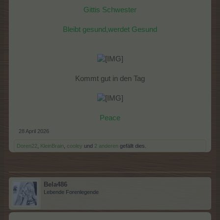
Gittis Schwester
Bleibt gesund,werdet Gesund
Kommt gut in den Tag​
Peace
28 April 2026
Doren22
,
KleinBrain
,
cooley
und
2 anderen
gefällt dies.
Bela486
Lebende Forenlegende