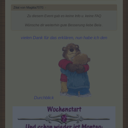
anklicken
aus der
Zitat von Magitta7070:
↑
Ernte auf Bahama kommen dann die Mützen -wenn du auf das
kleine Strohhaus klickst unten liks, dann kommt man dort hin
Zu diesem Event gab es keine Info u. keine FAQ
..Siehe Foto und im Allerleiwaren-Shop kannste dir dann die
Gewinne aussuchen .
Wünsche dir weiterhin gute Besserung liebe Bela .​
vielen Dank für das erklären, nun habe ich den
Durchblick