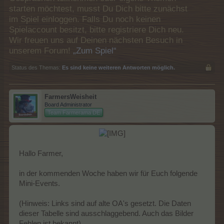
starten möchtest, musst Du Dich bitte zunächst
im Spiel einloggen. Falls Du noch keinen
Spielaccount besitzt, bitte registriere Dich neu.
Wir freuen uns auf Deinen nächsten Besuch in
unserem Forum!
„Zum Spiel“
Status des Themas:
Es sind keine weiteren Antworten möglich.
FarmersWeisheit
Board Administrator
Team Farmerama DE
Hallo Farmer,
in der kommenden Woche haben wir für Euch folgende
Mini-Events.
(Hinweis: Links sind auf alte OA's gesetzt. Die Daten
dieser Tabelle sind ausschlaggebend. Auch das Bilder
Fehlen ist bekannt)