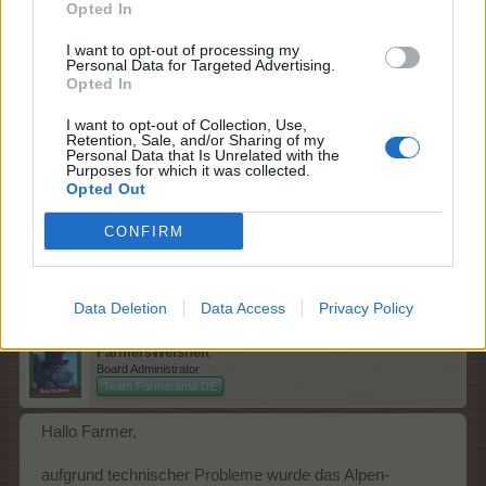
Opted In
Samstag, 11.
Samstag, 11.
Parfüm
I want to opt-out of processing my
Juli 2026 um
Juli 2026 um
Personal Data for Targeted Advertising.
DeLuxe
10:00 Uhr
22:00 Uhr
Opted In
Samstag, 11.
Samstag, 11.
I want to opt-out of Collection, Use,
Superfutter-
Juli 2026 um
Juli 2026 um
Retention, Sale, and/or Sharing of my
Verkauf
Personal Data that Is Unrelated with the
10:00 Uhr
22:00 Uhr
Purposes for which it was collected.
Opted Out
Euer FARMERAMA - Team
CONFIRM
8 Juli 2026
DJAdonis
,
kicki1946
,
ksabr3
und
4 anderen
gefällt dies.
Data Deletion
Data Access
Privacy Policy
FarmersWeisheit
Board Administrator
Team Farmerama DE
Hallo Farmer,
aufgrund technischer Probleme wurde das Alpen-