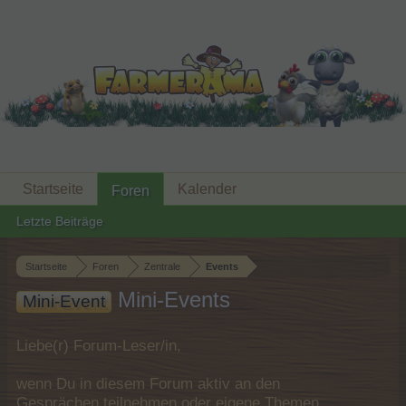
Startseite
Kalender
Foren
Letzte Beiträge
Startseite
Foren
Zentrale
Events
Mini-Events
Mini-Event
Liebe(r) Forum-Leser/in,
wenn Du in diesem Forum aktiv an den
Gesprächen teilnehmen oder eigene Themen