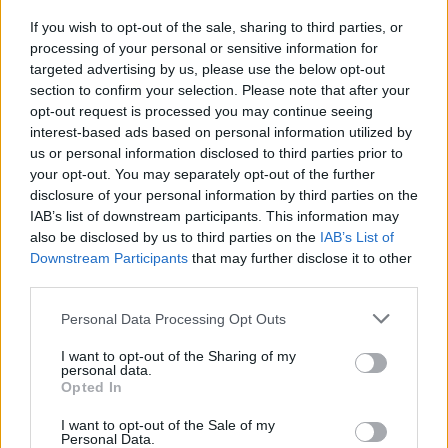
If you wish to opt-out of the sale, sharing to third parties, or
Freitag, 10.
Sonntag, 12.
Glücklicher
processing of your personal or sensitive information for
Juli 2026 um
Juli 2026 um
Baumtag
targeted advertising by us, please use the below opt-out
10:00 Uhr
22:00 Uhr
section to confirm your selection. Please note that after your
Freitag, 10.
Sonntag, 12.
opt-out request is processed you may continue seeing
Susis
Juli 2026 um
Juli 2026 um
interest-based ads based on personal information utilized by
Turbodünger
10:00 Uhr
22:00 Uhr
us or personal information disclosed to third parties prior to
your opt-out. You may separately opt-out of the further
Samstag, 11.
Samstag, 11.
disclosure of your personal information by third parties on the
Babyboom
Juli 2026 um
Juli 2026 um
IAB’s list of downstream participants. This information may
10:00 Uhr
22:00 Uhr
also be disclosed by us to third parties on the
IAB’s List of
Samstag, 11.
Samstag, 11.
Downstream Participants
that may further disclose it to other
Mega
Juli 2026 um
Juli 2026 um
third parties.
Farmtaler
10:00 Uhr
22:00 Uhr
Personal Data Processing Opt Outs
Happy
Samstag, 11.
Samstag, 11.
Discount
Juli 2026 um
Juli 2026 um
I want to opt-out of the Sharing of my
Day
10:00 Uhr
22:00 Uhr
personal data.
Opted In
Samstag, 11.
Montag, 13.
Mega EP
Juli 2026 um
Juli 2026 um
I want to opt-out of the Sale of my
Tage
Personal Data.
10:00 Uhr
22:00 Uhr