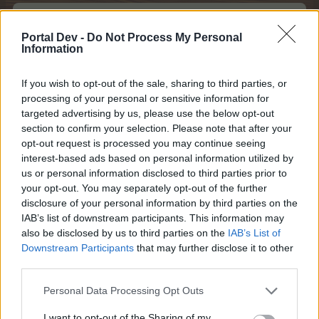
Ich werde zwar nicht so oft gelesen (denk ich mal) aber
ich habe diesen Thread hier mal in meiner Sig verlinkt ....
Portal Dev -
Do Not Process My Personal
wäre super wenn viele das auch machen würden *kleine
Information
Anregung*
10 Juni 2016
If you wish to opt-out of the sale, sharing to third parties, or
processing of your personal or sensitive information for
lotte27.
,
nephtise
,
schnubs
und
22 anderen
gefällt dies.
targeted advertising by us, please use the below opt-out
section to confirm your selection. Please note that after your
opt-out request is processed you may continue seeing
]Spartacus[
interest-based ads based on personal information utilized by
Admiral des Forums
us or personal information disclosed to third parties prior to
your opt-out. You may separately opt-out of the further
disclosure of your personal information by third parties on the
Wollte mich eben als Spender Typisieren lassen, darf
IAB’s list of downstream participants. This information may
leider auch hier nicht ein Leben retten, frage mich echt
also be disclosed by us to third parties on the
IAB’s List of
vor was die Angst haben, ein Mensch mit Diabetes kann
Downstream Participants
that may further disclose it to other
uralt werden (richtiger Einstellung) mit Krebs leider nicht
third parties.
Personal Data Processing Opt Outs
10 Juni 2016
I want to opt-out of the Sharing of my
lotte27.
,
SummiVHX
,
BigDaddyDanger
und
33 anderen
gefällt dies.