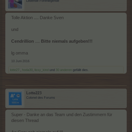
Lebende Forenlegende
Tolle Aktion .... Danke Sven
und
Cendrillion
....
Bitte niemals aufgeben!!!
lg omma
10 Juni 2016
lotte27.
,
hoda30
,
lissy_kind
und
30 anderen
gefällt dies.
Lotte223
Colonel des Forums
Super - Danke an das Team und den Zustimmern für
diesen Thread