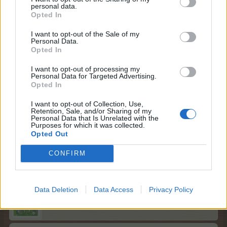
personal data.
Opted In
I want to opt-out of the Sale of my
cassy47
Personal Data.
Colonel des Forums
Opted In
I want to opt-out of processing my
Ich drücke dir auch alle Daumen und auch ich hab mich
Personal Data for Targeted Advertising.
Opted In
eben registriert, hätte ich schon viel eher machen sollen,
schäm, wer weiß wievielen ich schon hätte helfen
I want to opt-out of Collection, Use,
können. Umarme Dich ganz doll und gib nicht auf Cen.
Retention, Sale, and/or Sharing of my
Personal Data that Is Unrelated with the
Purposes for which it was collected.
LG
Opted Out
10 Juni 2016
CONFIRM
lotte27.
,
Rumpelstielz
,
nephtise
und
22 anderen
gefällt dies.
Data Deletion
Data Access
Privacy Policy
duftziege
Lebende Forenlegende