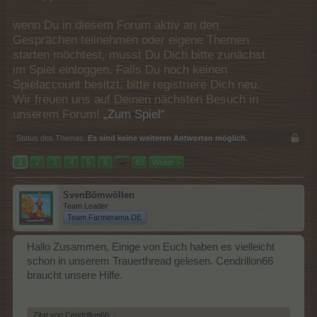
wenn Du in diesem Forum aktiv an den
Gesprächen teilnehmen oder eigene Themen
starten möchtest, musst Du Dich bitte zunächst
im Spiel einloggen. Falls Du noch keinen
Spielaccount besitzt, bitte registriere Dich neu.
Wir freuen uns auf Deinen nächsten Besuch in
unserem Forum!
„Zum Spiel“
Status des Themas:
Es sind keine weiteren Antworten möglich.
1
2
3
4
5
6
→
83
Weiter >
SvenBömwöllen
Team Leader
Team Farmerama DE
Hallo Zusammen, Einige von Euch haben es vielleicht
schon in unserem Trauerthread gelesen. Cendrillon66
braucht unsere Hilfe.
Zitat von Cendrillion66:
↑