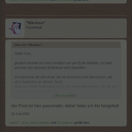
*Nikolaus*
Forenfreak
Zitat von *Nikolaus*:
↑
Hallo Cen,
gestern konnte ich mich einfach nur per Eule melden, ich war
und bin von deinem Schicksal sehr betroffen.
Ich wünsche dir alle Kraft, die du brauchst und Menschen, die
dich begleiten an deiner Seite,
aber vor Allem hoffentlich noch den einen Menschen, der dir mit
einer Spende helfen kann.
Click to expand...
Leider komme ich für eine Typisierung nicht in Frage.
der Post ist hier passender, daher habe ich ihn hergeholt
LG Nikolaus
10 Juni 2016
lotte27.
,
lissy_kind
,
nephtise
und
16 anderen
gefällt dies.