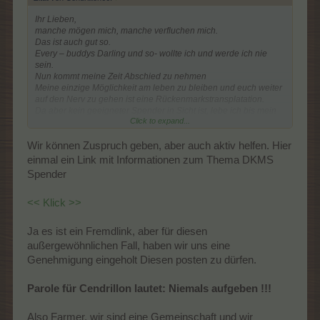
Ihr Lieben,
manche mögen mich, manche verfluchen mich.
Das ist auch gut so.
Every – buddys Darling und so- wollte ich und werde ich nie
sein.
Nun kommt meine Zeit Abschied zu nehmen
Meine einzige Möglichkeit am leben zu bleiben und euch weiter
auf den Nerv zu gehen ist eine Rückenmarkstransplatation.
Da aber kein geeigneter Spender in Sicht ist, lebe ich bis mein
Click to expand...
Licht ausgeht.
Ich möchte euch um eins bitten hier .
Zerfleischt euch nicht.
Wir können Zuspruch geben, aber auch aktiv helfen. Hier
Kämpft um das was wichtig ist.
einmal ein Link mit Informationen zum Thema DKMS
Spender
<< Klick >>
Ja es ist ein Fremdlink, aber für diesen
außergewöhnlichen Fall, haben wir uns eine
Genehmigung eingeholt Diesen posten zu dürfen.
Parole für Cendrillon lautet: Niemals aufgeben !!!
Also Farmer, wir sind eine Gemeinschaft und wir