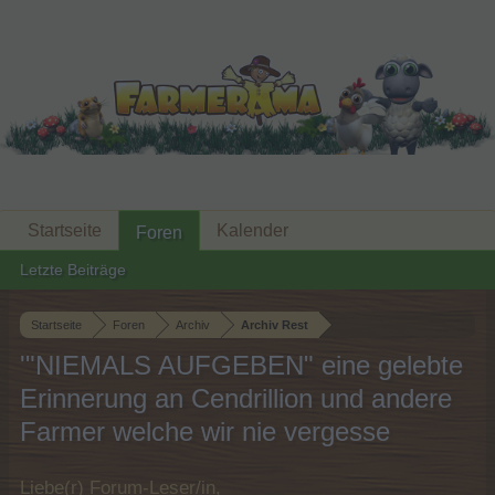
Startseite
Kalender
Foren
Letzte Beiträge
Startseite
Foren
Archiv
Archiv Rest
'"NIEMALS AUFGEBEN" eine gelebte
Erinnerung an Cendrillion und andere
Farmer welche wir nie vergesse
Liebe(r) Forum-Leser/in,