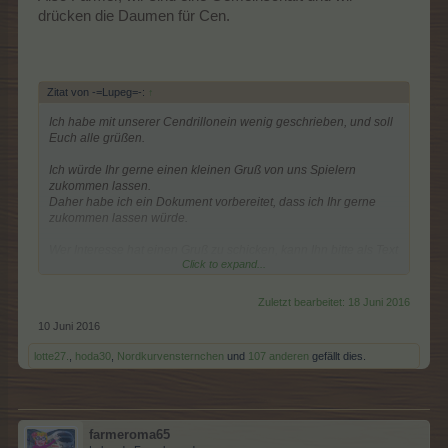
drücken die Daumen für Cen.
Zitat von -=Lupeg=-:
↑
Ich habe mit unserer Cendrillonein wenig geschrieben, und soll
Euch alle grüßen.
Ich würde Ihr gerne einen kleinen Gruß von uns Spielern
zukommen lassen.
Daher habe ich ein Dokument vorbereitet, dass ich Ihr gerne
zukommen lassen würde.
Wer Interesse hat einen Gruß zu schicken, kann Ihn bitte als Text
Click to expand...
oder mit einem kleinen Bildchen hier eintragen:
>>> Gruß an Cendrillon<<<
Zuletzt bearbeitet:
18 Juni 2016
Bitte macht Euren Eintrag nicht zu groß, und löscht bitte nichts,
10 Juni 2016
was nicht von Euch ist.
lotte27.
,
hoda30
,
Nordkurvensternchen
und
107 anderen
gefällt dies.
lg. Markus
farmeroma65