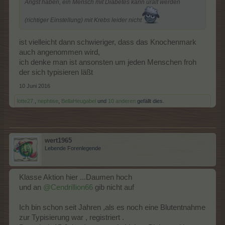
Angst haben, ein Mensch mit Diabetes kann uralt werden
(richtiger Einstellung) mit Krebs leider nicht
ist vielleicht dann schwieriger, dass das Knochenmark
auch angenommen wird,
ich denke man ist ansonsten um jeden Menschen froh
der sich typisieren läßt
10 Juni 2016
lotte27.
,
nephtise
,
BellaHeugabel
und
10 anderen
gefällt dies.
wert1965
Lebende Forenlegende
Klasse Aktion hier ...Daumen hoch
und an
@Cendrillion66
gib nicht auf
Ich bin schon seit Jahren ,als es noch eine Blutentnahme
zur Typisierung war , registriert .