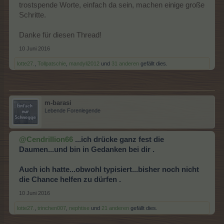
trostspende Worte, einfach da sein, machen einige große
Schritte.
Danke für diesen Thread!
10 Juni 2016
lotte27.
,
Tollpatschie
,
mandyli2012
und
31 anderen
gefällt dies.
m-barasi
Lebende Forenlegende
@Cendrillion66
...ich drücke ganz fest die
Daumen...und bin in Gedanken bei dir .
Auch ich hatte...obwohl typisiert...bisher noch nicht
die Chance helfen zu dürfen .
10 Juni 2016
lotte27.
,
trinchen007
,
nephtise
und
21 anderen
gefällt dies.