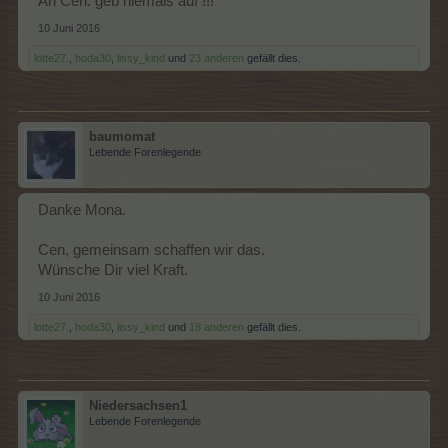
An Cen: geb niemals auf !!!
10 Juni 2016
lotte27.
,
hoda30
,
lissy_kind
und
23 anderen
gefällt dies.
baumomat
Lebende Forenlegende
Danke Mona.
Cen, gemeinsam schaffen wir das.
Wünsche Dir viel Kraft.
10 Juni 2016
lotte27.
,
hoda30
,
lissy_kind
und
18 anderen
gefällt dies.
Niedersachsen1
Lebende Forenlegende