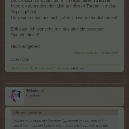
Da ich auch zu alt bin, um mich registrieren zu lassen,
habe ich zumindest den Link auf diesen Thread in meine
Sig eingebaut.
Cen, wir kennen uns nicht, aber ich werde für dich beten!
Edit sagt: Ich wünsche mir, das sich ein geeignter
Spender findet!
Nicht aufgeben!
Zuletzt bearbeitet:
10 Juni 2016
10 Juni 2016
lotte27.
,
hoda30
,
Hondutel
und
25 anderen
gefällt dies.
*Nikolaus*
Forenfreak
Zitat von ]Spartacus[:
↑
Wollte mich eben als Spender Typisieren lassen, darf leider
auch hier nicht ein Leben retten, frage mich echt vor was die