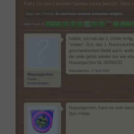
Falls Du noch keinen Spielaccount besitzt, bitt
Status des Themas:
Es sind keine weiteren Antworten möglich.
Seite 4 von 16
< Zurück
1
2
3
4
5
6
→
16
Weiter >
hallöle, ich hab die 1. Höhle fert
"ernten". D.h. das 1. Rucksackfe
geschenkestein bleibt auch. ande
die seite gehts wieder nur wie eb
Nopueppchen Id: 28390232
Nopueppchen
,
17 April 2026
Nopueppchen
Foren-
Grünschnabel
Nopueppchen, kann es sein dass d
2ten Höhle.