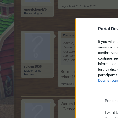
engelchen476
,
18 April 2026
engelchen476
Forenhalbgott
Portal De
Zitat von Nopueppchen:
↑
If you wish 
hallöle, ich hab die 1. Höhle fertig, 
sensitive in
"ernten". D.h. das 1. Rucksackfeld wi
geschenkestein bleibt auch. andere st
confirm you
die seite gehts wieder nur wie eben b
continue se
Nopueppchen Id: 28390232
information 
rekam1856
further disc
Meister eines
Bei mir ist es genauso. Genügend 
participants
Forums
rekam1856 Id:
3527223
Downstream 
rekam1856
,
18 April 2026
Persona
Warum bekomme ich keine Antwort
LG engelchen476 ID 31768395
I want t