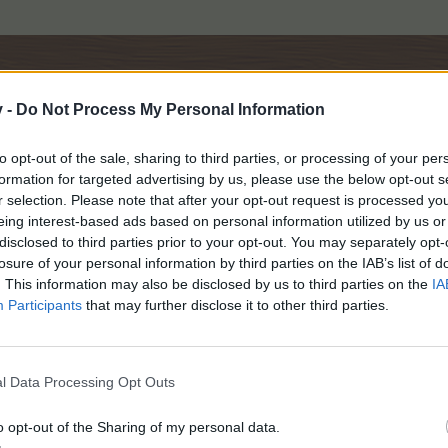
v -
Do Not Process My Personal Information
to opt-out of the sale, sharing to third parties, or processing of your per
bin in die nächste geklettert. hier kann ich zwar normale steine abbauen, aber die ge
formation for targeted advertising by us, please use the below opt-out s
rd rot umrandet, der geschenkestein wird auch "aktiviert" und das wars. es landet k
eine lassen sich dann auch nicht mehr anklicken. Ich hab genug ausdauer und auch
r selection. Please note that after your opt-out request is processed y
eschrieben.
eing interest-based ads based on personal information utilized by us or
disclosed to third parties prior to your opt-out. You may separately opt-
losure of your personal information by third parties on the IAB’s list of
Ausdauer, freie Teile, Platz im Rucksack. Trotzdem lässt sich kein T
. This information may also be disclosed by us to third parties on the
IA
Participants
that may further disclose it to other third parties.
l Data Processing Opt Outs
, habe um 8.39 Uhr um Hilfe gebeten, aber immer noch keine Antwo
o opt-out of the Sharing of my personal data.