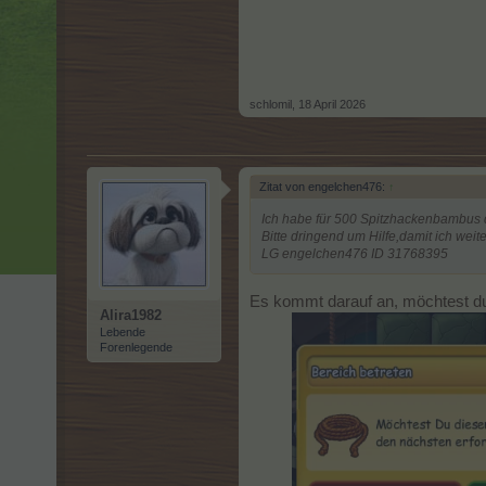
schlomil
,
18 April 2026
Zitat von engelchen476:
↑
Ich habe für 500 Spitzhackenbambus das
Bitte dringend um Hilfe,damit ich weit
LG engelchen476 ID 31768395
Es kommt darauf an, möchtest du
Alira1982
Lebende
Forenlegende