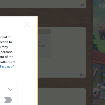
#65
sonal or
schenkesteine lassen sich nicht
ection to
ein geschenk im rucksack und der
 leere rucksäcke. aktualiesiere ich
ou may
 personal
out of the
 downstream
eil mehr entfernen.
B’s List of
#66
rt.