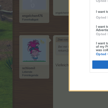
Opted 
I want t
engelchen476
,
18 April 2026
engelchen476
Opted 
Forenhalbgott
I want 
Advertis
Opted 
Zitat von rekam1856:
↑
I want t
of my P
Bei mir ist es genauso. Genügend Ausda
was col
rekam1856 Id:
3527223
Opted 
Vielleicht Caches löschen und die 
schlomil
Lebende
Forenlegende