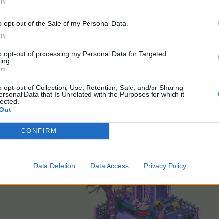
In
o opt-out of the Sale of my Personal Data.
In
to opt-out of processing my Personal Data for Targeted
ing.
In
o opt-out of Collection, Use, Retention, Sale, and/or Sharing
ersonal Data that Is Unrelated with the Purposes for which it
uer, freie Teile, Platz im Rucksack. Trotzdem lässt sich kein Teil mehr entfernen.
lected.
Out
CONFIRM
Verläufe im Browser bereinigen und beim Clienten den deinstallieren un
Data Deletion
Data Access
Privacy Policy