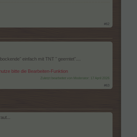
#62
"bockende" einfach mit TNT " geerntet"....
tze bitte die Bearbeiten-Funktion
Zuletzt bearbeitet von Moderator:
17 April 2026
#63
aut...