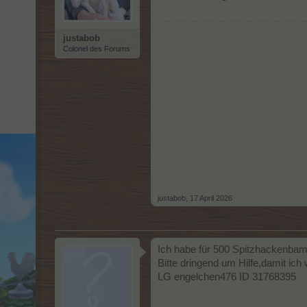
justabob
Colonel des Forums
justabob
,
17 April 2026
Ich habe für 500 Spitzhackenbambu
Bitte dringend um Hilfe,damit ich
LG engelchen476 ID 31768395