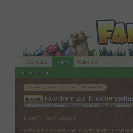
Startseite
Kalender
Foren
Letzte Beiträge
Startseite
Foren
Archiv
Hilfe-Archiv
Rückkehr zur Knochengeflüs
Event
Dieses Thema im Forum '
Hilfe-Archiv
' wurde von
Frau_Grün
gestartet,
1
Liebe(r) Forum-Leser/in,
wenn Du in diesem Forum aktiv an den Gespräche