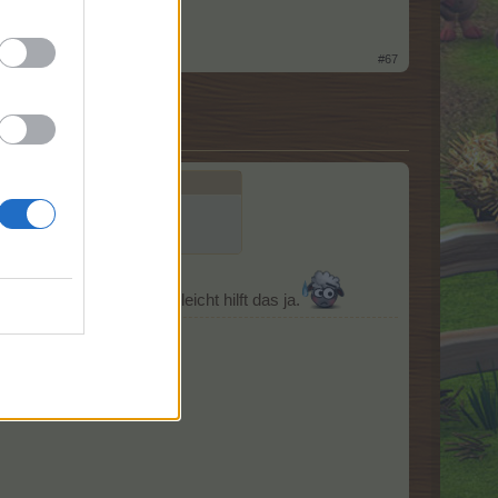
#67
d neu runterladen. Vielleicht hilft das ja.