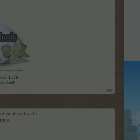
Level 1.278
. April)​
#64
at nichts gebracht.
oraus.