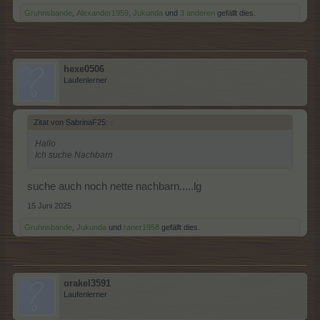
Gruhnsbande
,
Alexander1959
,
Jukunda
und
3 anderen
gefällt dies.
hexe0506
Laufenlerner
Zitat von SabrinaF25:
↑
Hallo
Ich suche Nachbarn
suche auch noch nette nachbarn.....lg
15 Juni 2025
Gruhnsbande
,
Jukunda
und
raner1958
gefällt dies.
orakel3591
Laufenlerner