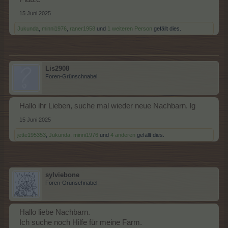
15 Juni 2025
Jukunda
,
minni1976
,
raner1958
und
1 weiteren Person
gefällt dies.
Lis2908
Foren-Grünschnabel
Hallo ihr Lieben, suche mal wieder neue Nachbarn. lg
15 Juni 2025
jette195353
,
Jukunda
,
minni1976
und
4 anderen
gefällt dies.
sylviebone
Foren-Grünschnabel
Hallo liebe Nachbarn.
Ich suche noch Hilfe für meine Farm.