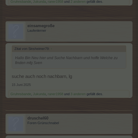
Gruhnsbande
,
Jukunda
,
raner1958
und
2 anderen
gefällt dies.
einsamegroße
Laufenlerner
Zitat von Sinsheimer79:
↑
Hallo Bin Neu hier und Suche Nachbarn und hoffe Welche zu
finden mfg Sven
suche auch noch nachbarn, lg
15 Juni 2025
Gruhnsbande
,
Jukunda
,
raner1958
und
3 anderen
gefällt dies.
druschel60
Foren-Grünschnabel