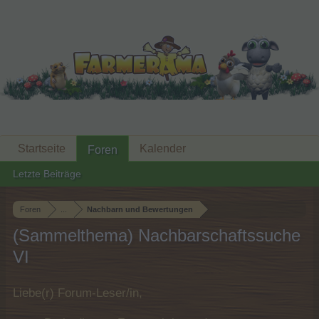
Startseite
Kalender
Foren
Letzte Beiträge
Foren
...
Nachbarn und Bewertungen
(Sammelthema) Nachbarschaftssuche
VI
Liebe(r) Forum-Leser/in,