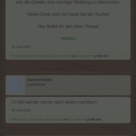
uns die Gefahr, eine wichtige Meldung zu übersehen.
Vielen Dank und viel Spaß bei der Suche!
Hier findet Ihr den alten Thread
>
Klick
<​
14 Juni 2025
Thepredator1800
,
farm041970
,
HeraNoir
und
2 anderen
gefällt dies.
darmschnitte
Laufenlerner
ich bin auf der suche nach neuen nachbarn
14 Juni 2025
Waltraud411
,
heidibabe
,
babediana
und
16 anderen
gefällt dies.