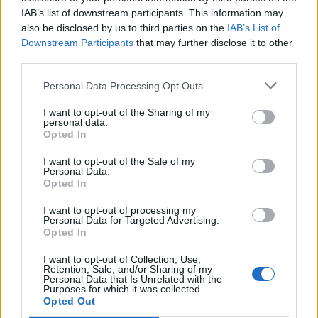
Jukunda
,
kiekindemark
,
-jesus64-
und
8 anderen
gefällt dies.
IAB’s list of downstream participants. This information may
also be disclosed by us to third parties on the
IAB’s List of
Downstream Participants
that may further disclose it to other
third parties.
hasendame
Laufenlerner
Personal Data Processing Opt Outs
I want to opt-out of the Sharing of my
Zitat von SabrinaF25:
↑
personal data.
Opted In
Hallo
Ich suche Nachbarn
I want to opt-out of the Sale of my
Personal Data.
suche auch noch nachbarn, lg
Opted In
15 Juni 2025
I want to opt-out of processing my
Personal Data for Targeted Advertising.
Jukunda
,
kiekindemark
,
-jesus64-
und
7 anderen
gefällt dies.
Opted In
I want to opt-out of Collection, Use,
Retention, Sale, and/or Sharing of my
Personal Data that Is Unrelated with the
mwinternheimer56
Purposes for which it was collected.
Foren-Grünschnabel
Opted Out