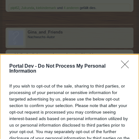
pipi62
,
Jukunda
,
kiekindemark
und
4 anderen
gefällt dies.
Gina_and_Friends
Nachwuchs-Autor
>Hallo ihr lieben,suche noch nette Nachbarn
14 Juni 2025
Portal Dev -
Do Not Process My Personal
Information
Jukunda
,
kiekindemark
,
-jesus64-
und
11 anderen
gefällt dies.
If you wish to opt-out of the sale, sharing to third parties, or
processing of your personal or sensitive information for
SabrinaF25
targeted advertising by us, please use the below opt-out
Foren-Grünschnabel
section to confirm your selection. Please note that after your
opt-out request is processed you may continue seeing
interest-based ads based on personal information utilized by
Hallo
us or personal information disclosed to third parties prior to
Ich suche Nachbarn
your opt-out. You may separately opt-out of the further
15 Juni 2025
disclosure of your personal information by third parties on the