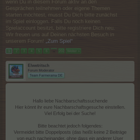
wenn Du in diesem Forum aktiv an den
Gesprächen teilnehmen oder eigene Themen
starten möchtest, musst Du Dich bitte zunächst
im Spiel einloggen. Falls Du noch keinen
Spielaccount besitzt, bitte registriere Dich neu.
Wir freuen uns auf Deinen nächsten Besuch in
unserem Forum!
„Zum Spiel“
1
2
3
4
5
6
→
202
Weiter >
Elwetritsch
Forum Moderator
Team Farmerama DE
Hallo liebe Nachbarschaftssuchende
Hier könnt ihr eure Nachbarschaftsgesuche einstellen.
Viel Erfolg bei der Suche!
Bitte beachtet jedoch folgendes:
Vermeidet bitte Doppelposts (das heißt keine 2 Beiträge
von euch nacheinander, ohne dass ein anderer User