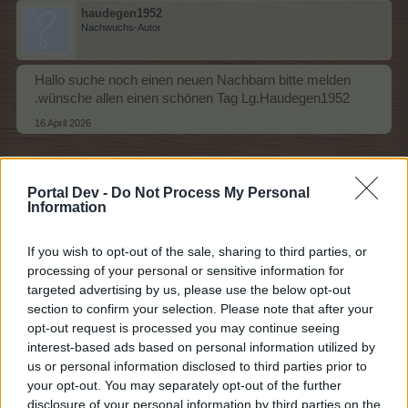
haudegen1952
Nachwuchs-Autor
Hallo suche noch einen neuen Nachbarn bitte melden
.wünsche allen einen schönen Tag Lg.Haudegen1952
16 April 2026
Inge1612
Portal Dev -
Do Not Process My Personal
Nachwuchs-Autor
Information
If you wish to opt-out of the sale, sharing to third parties, or
hallo zusammen, suche nette Nachbarn. freue mich auf
processing of your personal or sensitive information for
euch. lb.Gr.
targeted advertising by us, please use the below opt-out
16 April 2026
section to confirm your selection. Please note that after your
opt-out request is processed you may continue seeing
interest-based ads based on personal information utilized by
gardenie73
us or personal information disclosed to third parties prior to
Foren-Grünschnabel
your opt-out. You may separately opt-out of the further
disclosure of your personal information by third parties on the