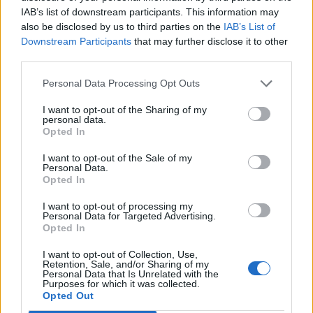
IAB’s list of downstream participants. This information may
Hallo zusammen,
also be disclosed by us to third parties on the
IAB’s List of
suche noch einige nette Nachbarn.
Downstream Participants
that may further disclose it to other
LG
third parties.
16 April 2026
Personal Data Processing Opt Outs
I want to opt-out of the Sharing of my
hainichkätzchen63
personal data.
Laufenlerner
Opted In
I want to opt-out of the Sale of my
Und wieder ist es passiert und ich benötige neue
Personal Data.
Opted In
Nachbarn. LG
16 April 2026
I want to opt-out of processing my
Personal Data for Targeted Advertising.
Opted In
zwergschuh
I want to opt-out of Collection, Use,
Nachwuchs-Autor
Retention, Sale, and/or Sharing of my
Personal Data that Is Unrelated with the
Purposes for which it was collected.
Opted Out
Wer will ein guter Nachbar sein? Ich möchte gern der