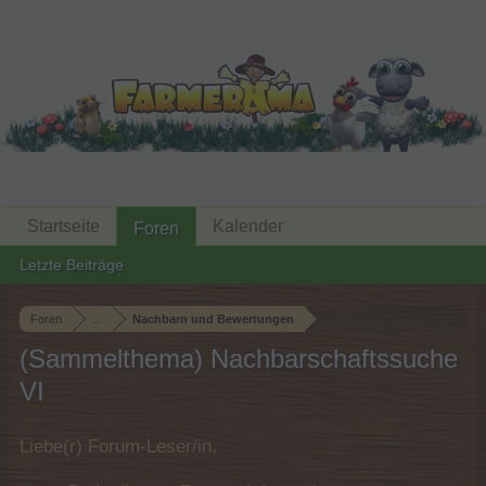
Startseite
Kalender
Foren
Letzte Beiträge
Foren
...
Nachbarn und Bewertungen
(Sammelthema) Nachbarschaftssuche
VI
Liebe(r) Forum-Leser/in,