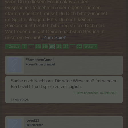
wenn Du in diesem Forum aktiv an den
Gesprächen teilnehmen oder eigene Themen
starten möchtest, musst Du Dich bitte zunächst
im Spiel einloggen. Falls Du noch keinen
Spielaccount besitzt, bitte registriere Dich neu.
Wir freuen uns auf Deinen nächsten Besuch in
unserem Forum!
„Zum Spiel“
< Zurück
1
←
148
149
150
151
152
→
202
Weiter >
FärmchenGandi
Foren-Grünschnabel
Suche noch Nachbarn. Die wilde Wiese muß frei werden.
Bin Level 51 und spiele zurzeit täglich.
Zuletzt bearbeitet:
16 April 2026
16 April 2026
loved13
Laufenlerner