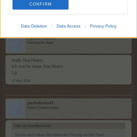
deine werden.
CONFIRM
Danke
16 April 2026
Data Deletion
Data Access
Privacy Policy
FarmerFrank71
Nachwuchs-Autor
Hallo Nachbarn,
ich suche neue Nachbarn
Lg
17 April 2026
pauledierks41
Foren-Grünschnabel
Zitat von SvenBecker45:
↑
Suche noch Neue Nachbarn bin Fleissig auf der Farm