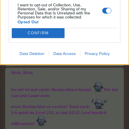
Beide Inseln sind Wunerschön. Ich entscheide mich
I want to opt-out of Collection, Use,
für.????????????
Retention, Sale, and/or Sharing of my
Also ich freue mich, Mädels
Personal Data that Is Unrelated with the
Purposes for which it was collected.
3 Juni 2026
Opted Out
hakuna75
gefällt dies.
CONFIRM
glitzertante
Data Deletion
Data Access
Privacy Policy
Laufenlerner
Moin, Moin,
bei mir ist mal wieder Beetnachbarschwund.
Wer hat
Lust und Laune mein
neuer Beetnachbar zu werden? Traut euch!
Ich spiele im Level 218, es sind ALLE Level herzlich
willkommen!