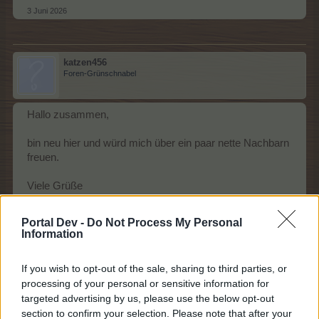
3 Juni 2026
katzen456
Foren-Grünschnabel
Hallo zusammen,
bin neu hier und würd mich über ein paar nette Nachbarn
freuen.
Viele Grüße
3 Juni 2026
Portal Dev -
Do Not Process My Personal
Information
zopel58
If you wish to opt-out of the sale, sharing to third parties, or
Laufenlerner
processing of your personal or sensitive information for
targeted advertising by us, please use the below opt-out
Hallo suche noch ein paar nette Nachbarn .
section to confirm your selection. Please note that after your