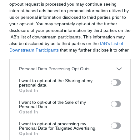
opt-out request is processed you may continue seeing
3 Juni 2026
interest-based ads based on personal information utilized by
us or personal information disclosed to third parties prior to
your opt-out. You may separately opt-out of the further
caitreen
disclosure of your personal information by third parties on the
Foren-Grünschnabel
IAB’s list of downstream participants. This information may
also be disclosed by us to third parties on the
IAB’s List of
Hallo zusammen,
Downstream Participants
that may further disclose it to other
ich bin neu hier und suche Nachbarn für die Wilde Wiese.
third parties.
User: caitreen
Personal Data Processing Opt Outs
Zuletzt bearbeitet:
7 Juni 2026
I want to opt-out of the Sharing of my
3 Juni 2026
personal data.
Opted In
I want to opt-out of the Sale of my
-bauermicha1111
Personal Data.
Nachwuchs-Autor
Opted In
I want to opt-out of processing my
Personal Data for Targeted Advertising.
Rügen oder Usedom ist sie Frage. Wo nehme ich einen
Opted In
Nachbarn her.