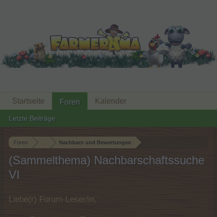
Startseite
Kalender
Foren
Letzte Beiträge
Foren
...
Nachbarn und Bewertungen
(Sammelthema) Nachbarschaftssuche
VI
Liebe(r) Forum-Leser/in,