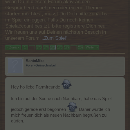
wenn Du in diesem Forum aktiv an den
Gesprächen teilnehmen oder eigene Themen
starten möchtest, musst Du Dich bitte zunächst
im Spiel einloggen. Falls Du noch keinen
Spielaccount besitzt, bitte registriere Dich neu.
Wir freuen uns auf Deinen nächsten Besuch in
unserem Forum!
„Zum Spiel“
< Zurück
1
←
173
174
175
176
177
→
202
Weiter >
SantaMike
Foren-Grünschnabel
Hey ho liebe Farmfreunde
Ich bin auf der Suche nach Nachbarn, habe das Spiel
jedoch gerade erst begonnen
Daher würde ich
mich freuen dich als neuen Nachbarn begrüßen zu
dürfen.