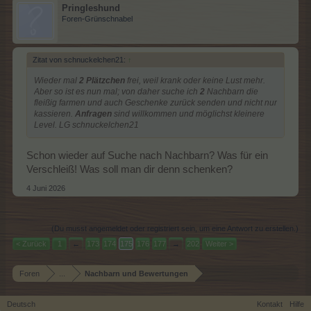
Pringleshund
Foren-Grünschnabel
Zitat von schnuckelchen21:
↑
Wieder mal
2 Plätzchen
frei, weil krank oder keine Lust mehr.
Aber so ist es nun mal; von daher suche ich
2
Nachbarn die
fleißig farmen und auch Geschenke zurück senden und nicht nur
kassieren.
Anfragen
sind willkommen und möglichst kleinere
Level. LG schnuckelchen21
Schon wieder auf Suche nach Nachbarn? Was für ein
Verschleiß! Was soll man dir denn schenken?
4 Juni 2026
(Du musst angemeldet oder registriert sein, um eine Antwort zu erstellen.)
< Zurück
1
←
173
174
175
176
177
→
202
Weiter >
Foren
...
Nachbarn und Bewertungen
Deutsch
Kontakt
Hilfe