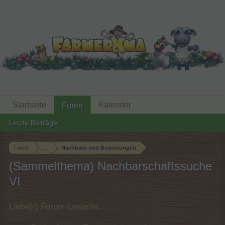
Startseite
Kalender
Foren
Letzte Beiträge
Foren
...
Nachbarn und Bewertungen
(Sammelthema) Nachbarschaftssuche
VI
Liebe(r) Forum-Leser/in,