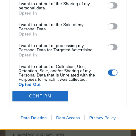
I want to opt-out of the Sharing of my
Bitte ab LV 111
personal data.
Opted In
27 Oktober 2025
I want to opt-out of the Sale of my
Personal Data.
Opted In
Ilona061962
Foren-Grünschnabel
I want to opt-out of processing my
Personal Data for Targeted Advertising.
Opted In
Hallo ich suche mal wieder neue Nachbarn.
I want to opt-out of Collection, Use,
27 Oktober 2025
Retention, Sale, and/or Sharing of my
Personal Data that Is Unrelated with the
Purposes for which it was collected.
Opted Out
tassilo1105
Foren-Graf
CONFIRM
hi
mir ist ein Nachbar abhanden gekommen, bin selbst
Data Deletion
Data Access
Privacy Policy
Level 250 und suche einen Nachbar , NUR mit sehr
hohem Level
mindestens 250 oder mehr