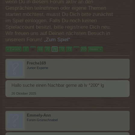
wenn Du in diesem Forum aktiv an den
Gesprächen teilnehmen oder eigene Themen
starten möchtest, musst Du Dich bitte zunächst
im Spiel einloggen. Falls Du noch keinen
Spielaccount besitzt, bitte registriere Dich neu.
Wir freuen uns auf Deinen nächsten Besuch in
unserem Forum!
„Zum Spiel“
< Zurück
1
←
69
70
71
72
73
→
203
Weiter >
Freche169
Junior Experte
Hallo suche einen Nachbar gerne ab lv *200* lg
26 Oktober 2025
Emmely-Ann
Foren-Grünschnabel