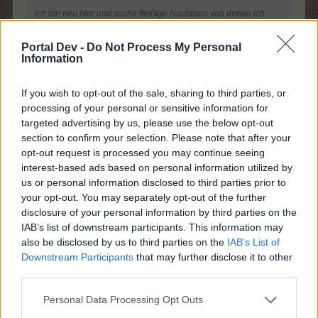
Ich bin neu hier und suche fleißige Nachbarn von denen ich
auch täglich ein Geschenk bekomme von mir gibt es natürlich
auch ein Geschenk freu mich auf eine fleißige zusammen Arbeit
Portal Dev -
Do Not Process My Personal
Information
Liebe Grüße Euer
Bommel40
If you wish to opt-out of the sale, sharing to third parties, or
ich bin Lv 235 und täglich on-freue mich auf deine
processing of your personal or sensitive information for
Nachbarschaft
targeted advertising by us, please use the below opt-out
section to confirm your selection. Please note that after your
Zitat von niti69:
↑
opt-out request is processed you may continue seeing
Hallo liebe Nachbarn ich bin auf der Suche nach Verstärkung
interest-based ads based on personal information utilized by
us or personal information disclosed to third parties prior to
your opt-out. You may separately opt-out of the further
27 Oktober 2025
disclosure of your personal information by third parties on the
IAB’s list of downstream participants. This information may
also be disclosed by us to third parties on the
IAB’s List of
Alexander040
Downstream Participants
that may further disclose it to other
Foren-Grünschnabel
third parties.
Personal Data Processing Opt Outs
Hallo
Bin fleissig am farmen (LV222) und suche Nachbarn .