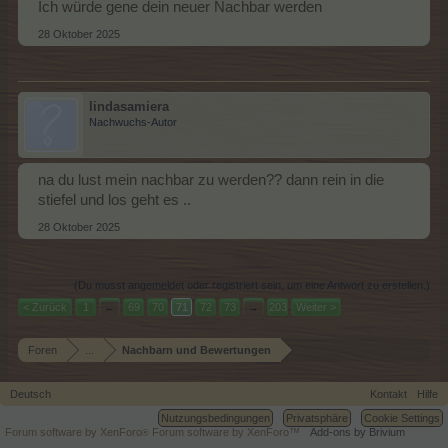
Ich würde gene dein neuer Nachbar werden
28 Oktober 2025
lindasamiera
Nachwuchs-Autor
na du lust mein nachbar zu werden?? dann rein in die
stiefel und los geht es ..
28 Oktober 2025
(Du musst angemeldet oder registriert sein, um eine Antwort zu erstellen.)
< Zurück
1
←
69
70
71
72
73
→
203
Weiter >
Foren
...
Nachbarn und Bewertungen
Deutsch
Kontakt
Hilfe
Nutzungsbedingungen
Privatsphäre
Cookie Settings
Forum software by XenForo
Forum software by XenForo™
Add-ons by Brivium
®