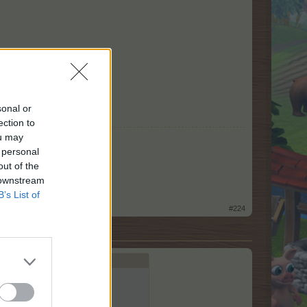
sonal or
ection to
ou may
 personal
out of the
 downstream
B’s List of
#224