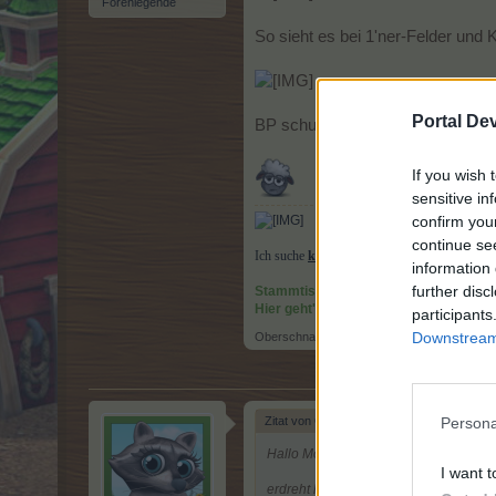
Forenlegende
So sieht es bei 1'ner-Felder und
Portal De
BP schuldet mir 202 Eventpflanzen
If you wish 
sensitive in
confirm you
continue se
Ich suche
keine
Nachbarn! Das Edelweißtal un
information 
further disc
Stammtisch für Marktnummernsuche
Hier geht's zur Marktliste 2.0
participants
Downstream 
Oberschnatter
,
20 März 2026
Zitat von Oberschnatter:
↑
Persona
Hallo Mods,
I want t
erdreht habe ich 3x +1 auf Feldpflan