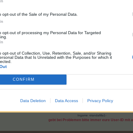
In
o opt-out of the Sale of my Personal Data.
In
Click to expand...
aus:
to opt-out of processing my Personal Data for Targeted
ing.
ch damit direkt an den Support wendest. Bitte auch mit den Screens d
In
e ich in der Zwischenzeit einmal geerntet habe.
o opt-out of Collection, Use, Retention, Sale, and/or Sharing
ersonal Data that Is Unrelated with the Purposes for which it
lected.
Out
CONFIRM
Data Deletion
Data Access
Privacy Policy
Ingame -triandafilla1-
gebt bei Problemen bitte immer eure User-ID mit 