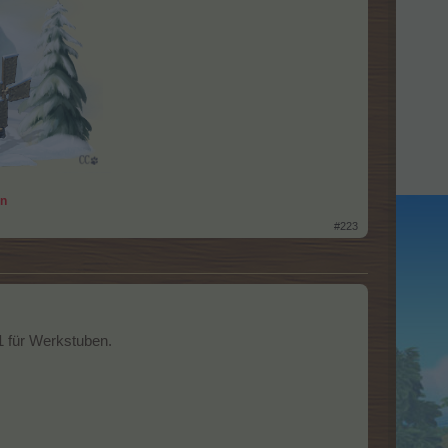
an
#223
1 für Werkstuben.