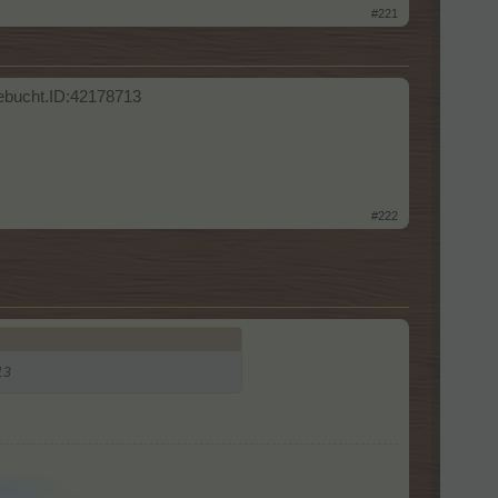
#221
gebucht.ID:42178713
#222
13