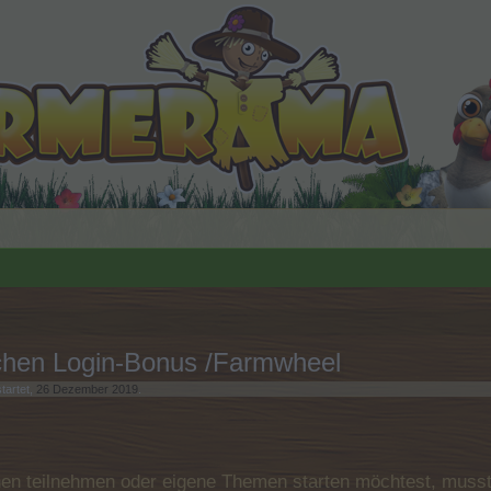
ichen Login-Bonus /Farmwheel
tartet,
26 Dezember 2019
.
n teilnehmen oder eigene Themen starten möchtest, musst D