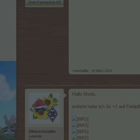
Team Farmerama DE
-triandafilla-
,
18 März 2026
Hallo Mods,
erdreht habe ich 3x +1 auf Feld
Oberschnatter
Lebende