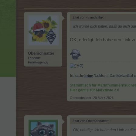
Zitat von -triandafilla-:
↑
Ich würde dich bitten, dass du dich d
OK, erledigt. Ich habe den Link 
Oberschnatter
Lebende
Forenlegende
Ich suche
keine
Nachbarn! Das Edelweißtal un
Stammtisch für Marktnummernsuche
Hier geht's zur Marktliste 2.0
Oberschnatter
,
20 März 2026
Zitat von Oberschnatter:
↑
OK, erledigt. Ich habe den Link zu di