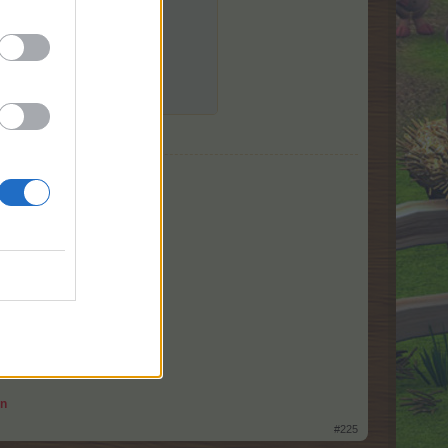
azu.
an
#225