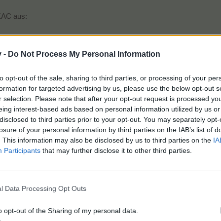
 KAC aus:
v -
Do Not Process My Personal Information
, die ich in der Zwischenzeit einmal geerntet habe.
to opt-out of the sale, sharing to third parties, or processing of your per
formation for targeted advertising by us, please use the below opt-out s
r selection. Please note that after your opt-out request is processed y
eing interest-based ads based on personal information utilized by us or
d der Kleberschei* da, kann wieder weg.
disclosed to third parties prior to your opt-out. You may separately opt-
losure of your personal information by third parties on the IAB’s list of
r
. This information may also be disclosed by us to third parties on the
IA
Participants
that may further disclose it to other third parties.
l Data Processing Opt Outs
o opt-out of the Sharing of my personal data.
zen und bekommen habe ich 2x +1 auf Feldpflanzen und einmal +1 für Werkstuben.