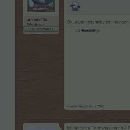
-triandafilla-
Ok, dann veschiebe ich ihn noch
S-Moderator
Team Farmerama DE
LG -triandafilla-
-triandafilla-
,
20 März 2026
Ich hatte am Farmwheel noch 4 Pa