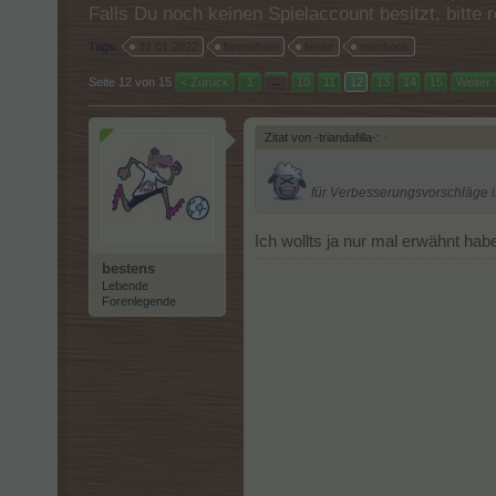
Falls Du noch keinen Spielaccount besitzt, bitt
Tags:
31.01.2022
farmwheel
fehler
macbook
Seite 12 von 15
< Zurück
1
←
10
11
12
13
14
15
Weiter 
Zitat von -triandafilla-:
↑
für Verbesserungsvorschläge ist
Ich wollts ja nur mal erwähnt ha
bestens
Lebende
Forenlegende