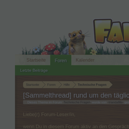
Startseite
Kalender
Foren
Letzte Beiträge
Startseite
Foren
Hilfe
Technische Fragen
[Sammelthread] rund um den tägl
Dieses Thema im Forum '
Technische Fragen
' wurde von
-triandafilla-
ges
Liebe(r) Forum-Leser/in,
wenn Du in diesem Forum aktiv an den Gespräche