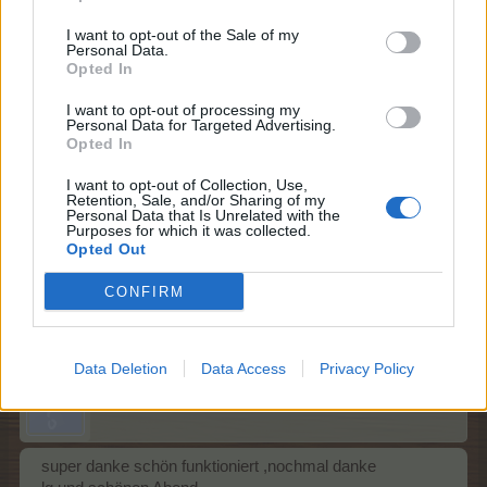
25 März 2026
I want to opt-out of the Sale of my
Personal Data.
Opted In
~Orleana~
I want to opt-out of processing my
S-Moderator
Personal Data for Targeted Advertising.
Team Farmerama DE
Opted In
Zitat von marzec28:
↑
I want to opt-out of Collection, Use,
Retention, Sale, and/or Sharing of my
schade
Personal Data that Is Unrelated with the
Purposes for which it was collected.
Opted Out
der Support hat einmal geschaut und es sollte jetzt
funktionieren
CONFIRM
25 März 2026
Data Deletion
Data Access
Privacy Policy
marzec28
Aktiver Autor
super danke schön funktioniert ,nochmal danke