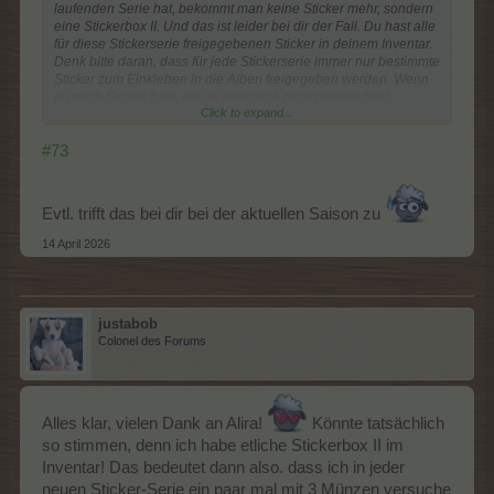
laufenden Serie hat, bekommt man keine Sticker mehr, sondern
eine Stickerbox II. Und das ist leider bei dir der Fall. Du hast alle
für diese Stickerserie freigegebenen Sticker in deinem Inventar.
Denk bitte daran, dass für jede Stickerserie immer nur bestimmte
Sticker zum Einkleben in die Alben freigegeben werden. Wenn
du noch Sticker hast, die du jetzt noch nicht genutzt hast,
Click to expand...
gehören sie zu den Stickern, die für die laufende Serie nicht
freigegeben sind.
Das heißt dann für dich, dass du in dieser Serie keine Sticker
#73
mehr erhalten wirst. Die Stickerbox-II kann diese Gegenstände
enthalten:
Evtl. trifft das bei dir bei der aktuellen Saison zu
Das ist jeweils die doppelte Menge wie Stickerbox I bringen
kann.
14 April 2026
justabob
Colonel des Forums
Alles klar, vielen Dank an Alira!
Könnte tatsächlich
so stimmen, denn ich habe etliche Stickerbox II im
Inventar! Das bedeutet dann also. dass ich in jeder
neuen Sticker-Serie ein paar mal mit 3 Münzen versuche