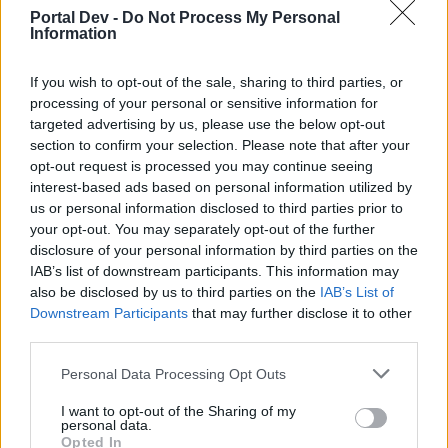
Portal Dev -
Do Not Process My Personal
Information
Zitat von marzec28:
↑
Danke aber ich habe dort keine lösung gefunden
If you wish to opt-out of the sale, sharing to third parties, or
processing of your personal or sensitive information for
Da solltest du dich evtl. mal melden, hier ist nicht der
targeted advertising by us, please use the below opt-out
section to confirm your selection. Please note that after your
richtige Thread
opt-out request is processed you may continue seeing
25 März 2026
interest-based ads based on personal information utilized by
us or personal information disclosed to third parties prior to
your opt-out. You may separately opt-out of the further
disclosure of your personal information by third parties on the
marzec28
Aktiver Autor
IAB’s list of downstream participants. This information may
also be disclosed by us to third parties on the
IAB’s List of
Downstream Participants
that may further disclose it to other
Zitat von reiny:
↑
third parties.
Da solltest du dich evtl. mal melden, hier ist nicht der richtige
Personal Data Processing Opt Outs
Thread
I want to opt-out of the Sharing of my
personal data.
schade
Opted In