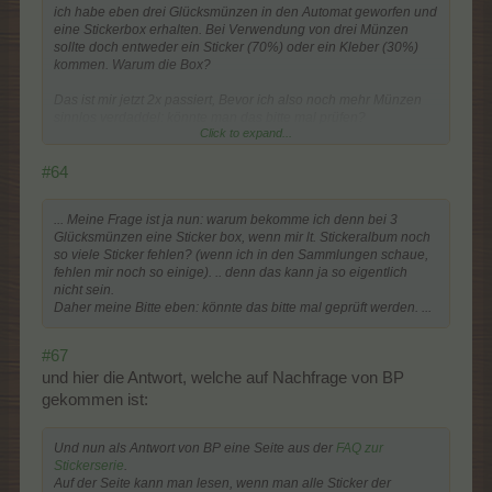
ich habe eben drei Glücksmünzen in den Automat geworfen und
eine Stickerbox erhalten. Bei Verwendung von drei Münzen
sollte doch entweder ein Sticker (70%) oder ein Kleber (30%)
kommen. Warum die Box?
Das ist mir jetzt 2x passiert, Bevor ich also noch mehr Münzen
sinnlos verdaddel: könnte man das bitte mal prüfen?
Click to expand...
weil: die Box will ich nicht - und Sticker habe ich sicher noch
nicht alle. Da fehlen noch jede Menge - lt. Stickeralbum
#64
Meine ID 13459934
... Meine Frage ist ja nun: warum bekomme ich denn bei 3
Glücksmünzen eine Sticker box, wenn mir lt. Stickeralbum noch
Dankeschön
so viele Sticker fehlen? (wenn ich in den Sammlungen schaue,
fehlen mir noch so einige). .. denn das kann ja so eigentlich
nicht sein.
Daher meine Bitte eben: könnte das bitte mal geprüft werden. ...
#67
und hier die Antwort, welche auf Nachfrage von BP
gekommen ist:
Und nun als Antwort von BP eine Seite aus der
FAQ zur
Stickerserie
.
Auf der Seite kann man lesen, wenn man alle Sticker der