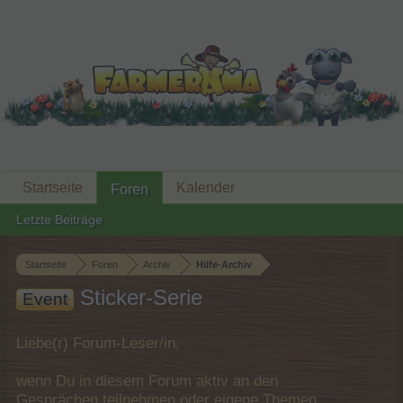
Startseite
Kalender
Foren
Letzte Beiträge
Startseite
Foren
Archiv
Hilfe-Archiv
Sticker-Serie
Event
Liebe(r) Forum-Leser/in,
wenn Du in diesem Forum aktiv an den
Gesprächen teilnehmen oder eigene Themen