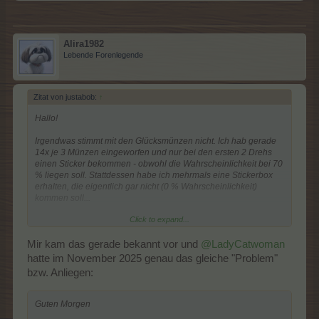
Alira1982
Lebende Forenlegende
Zitat von justabob:
↑
Hallo!
Irgendwas stimmt mit den Glücksmünzen nicht. Ich hab gerade
14x je 3 Münzen eingeworfen und nur bei den ersten 2 Drehs
einen Sticker bekommen - obwohl die Wahrscheinlichkeit bei 70
% liegen soll. Stattdessen habe ich mehrmals eine Stickerbox
erhalten, die eigentlich gar nicht (0 % Wahrscheinlichkeit)
kommen soll...
Click to expand...
Und ich hab extra im Stickeralbum nachgeschaut: Mir fehlen
tatsächlich noch ein paar Sticker!
Mir kam das gerade bekannt vor und
@LadyCatwoman
hatte im November 2025 genau das gleiche "Problem"
bzw. Anliegen:
Guten Morgen