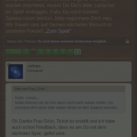
starten möchtest, musst Du Dich bitte zunächst
im Spiel einloggen. Falls Du noch keinen
Spielaccount besitzt, bitte registriere Dich neu.
Wir freuen uns auf Deinen nächsten Besuch in
unserem Forum!
„Zum Spiel“
Status des Themas:
Es sind keine weiteren Antworten möglich.
< Zurück
1
←
3
4
5
6
7
8
-cohan-
Forenprofi
Zitat von Frau_Grün:
↑
Hallo -conan-,
leider können wir dir hier dann nicht mehr weiter helfen. Du
müsstest dich dann bitte selber direkt an den Support wenden.
Ok Danke Frau Grün, Ticket ist erstellt und ich habe
auch schon Feedback, dass es am Do mit dem
nächsten Sync. gefixt wird.