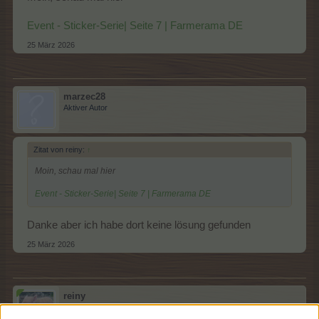
Event - Sticker-Serie| Seite 7 | Farmerama DE
25 März 2026
marzec28
Aktiver Autor
Zitat von reiny:
↑
Moin, schau mal hier
Event - Sticker-Serie| Seite 7 | Farmerama DE
Danke aber ich habe dort keine lösung gefunden
25 März 2026
reiny
Lebende Forenlegende