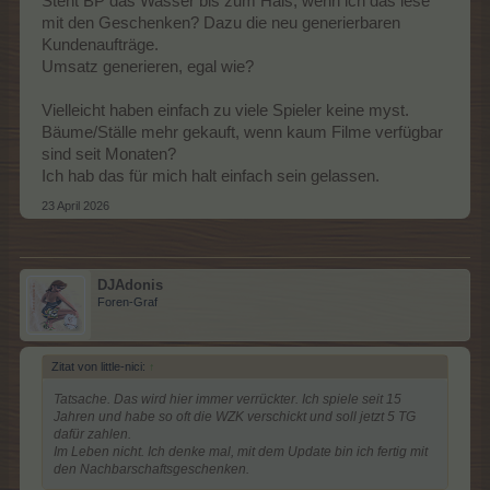
Steht BP das Wasser bis zum Hals, wenn ich das lese
mit den Geschenken? Dazu die neu generierbaren
Kundenaufträge.
Umsatz generieren, egal wie?
Vielleicht haben einfach zu viele Spieler keine myst.
Bäume/Ställe mehr gekauft, wenn kaum Filme verfügbar
sind seit Monaten?
Ich hab das für mich halt einfach sein gelassen.
23 April 2026
DJAdonis
Foren-Graf
Zitat von little-nici:
↑
Tatsache. Das wird hier immer verrückter. Ich spiele seit 15
Jahren und habe so oft die WZK verschickt und soll jetzt 5 TG
dafür zahlen.
Im Leben nicht. Ich denke mal, mit dem Update bin ich fertig mit
den Nachbarschaftsgeschenken.