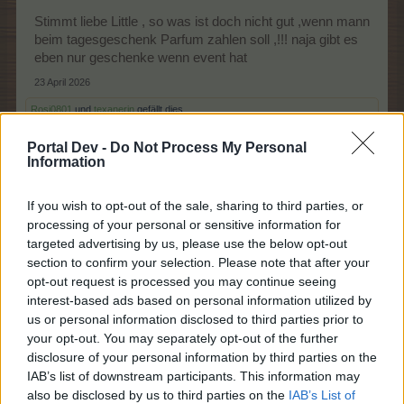
Stimmt liebe Little , so was ist doch nicht gut ,wenn mann
beim tagesgeschenk Parfum zahlen soll ,!!! naja gibt es
eben nur geschenke wenn event hat
23 April 2026
Rosi0801
und
texanerin
gefällt dies.
Portal Dev -
Do Not Process My Personal
Information
texanerin
Forenaufseher
If you wish to opt-out of the sale, sharing to third parties, or
processing of your personal or sensitive information for
targeted advertising by us, please use the below opt-out
hm
section to confirm your selection. Please note that after your
also das ist "tg" aus der tasche ziehen - nee, das ist ne
opt-out request is processed you may continue seeing
interest-based ads based on personal information utilized by
verschlimmbesserung
im geschenke versenden
us or personal information disclosed to third parties prior to
wer das ausgetüftelt hat, muss einen sehr miesen tag
your opt-out. You may separately opt-out of the further
gehabt haben oder mit dem falschen fuss aufgestanden
disclosure of your personal information by third parties on the
sein oder sucht euch was aus
IAB’s list of downstream participants. This information may
also be disclosed by us to third parties on the
IAB’s List of
ich hab mit freude 2010 angefangen meine farm