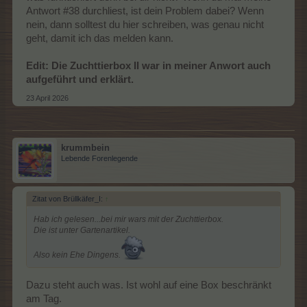
Und funktionieren tut der Käse auch nicht wirklich.
Antwort #38 durchliest, ist dein Problem dabei? Wenn
Kommt immer irgendwas mit maximalen Geschenk...blablabla
nein, dann solltest du hier schreiben, was genau nicht
geht, damit ich das melden kann.
Edit: Die Zuchttierbox II war in meiner Anwort auch
aufgeführt und erklärt.
23 April 2026
krummbein
Lebende Forenlegende
Zitat von Brüllkäfer_I:
↑
Hab ich gelesen...bei mir wars mit der Zuchttierbox.
Die ist unter Gartenartikel.
Also kein Ehe Dingens.
Dazu steht auch was. Ist wohl auf eine Box beschränkt
am Tag.