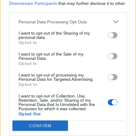
Downstream Participants
that may further disclose it to other
aufzubauen und über "unkraut" "flugmeilen" bzw "alles
third parties.
unter wasser" und vieles mehr, schon mitgemacht, aber
Personal Data Processing Opt Outs
dies - dies ist sowas von
23 April 2026
I want to opt-out of the Sharing of my
personal data.
DJAdonis
,
maritimesland
,
Rosi0801
und
3 anderen
gefällt dies.
Opted In
I want to opt-out of the Sale of my
Personal Data.
Opted In
Brüllkäfer_I
Lebende Forenlegende
I want to opt-out of processing my
Personal Data for Targeted Advertising.
Opted In
Zitat von Frau_Grün:
↑
I want to opt-out of Collection, Use,
Hallo Brüllkäfer_I,
Retention, Sale, and/or Sharing of my
was funktioniert denn bei dir nicht? Wenn du mal meine Antwort
Personal Data that Is Unrelated with the
#38 durchliest, ist dein Problem dabei? Wenn nein, dann solltest
Purposes for which it was collected.
du hier schreiben, was genau nicht geht, damit ich das melden
Opted Out
kann.
Edit: Die Zuchttierbox II war in meiner Anwort auch aufgeführt
CONFIRM
und erklärt.