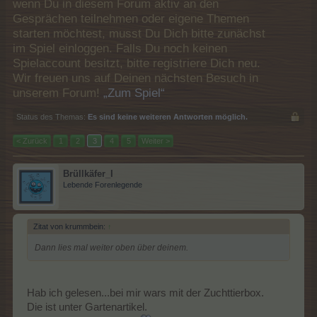
wenn Du in diesem Forum aktiv an den
Gesprächen teilnehmen oder eigene Themen
starten möchtest, musst Du Dich bitte zunächst
im Spiel einloggen. Falls Du noch keinen
Spielaccount besitzt, bitte registriere Dich neu.
Wir freuen uns auf Deinen nächsten Besuch in
unserem Forum!
„Zum Spiel“
Status des Themas:
Es sind keine weiteren Antworten möglich.
< Zurück
1
2
3
4
5
Weiter >
Brüllkäfer_I
Lebende Forenlegende
Zitat von krummbein:
↑
Dann lies mal weiter oben über deinem.
Hab ich gelesen...bei mir wars mit der Zuchttierbox.
Die ist unter Gartenartikel.