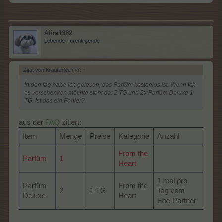
Alira1982
Lebende Forenlegende
Zitat von Kräuterfee777:
↑
In den faq habe ich gelesen, das Parfüm kostenlos ist. Wenn ich
es verschenken möchte steht da: 2 TG und 2x Parfüm Deluxe 1
TG. Ist das ein Fehler?
aus der
FAQ
zitiert:
Item
Menge
Preise
Kategorie
Anzahl
From the
Parfüm
1
Heart
1 mal pro
Parfüm
From the
2
1 TG
Tag vom
Deluxe
Heart
Ehe-Partner