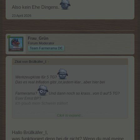
Also kein Ehe Dingens.
23 April 2026
Frau_Grün
Forum Moderator
Team Farmerama DE
Zitat von Brüllkäfer_I:
↑
Werkzeugkiste für 5 TG?
Das es real Inflation gibt ,ist jedem klar...aber hier bei
Farmerama?
Und dann noch so krass...von 0 auf 5 TG?
Euer Ernst BP?
Ich glaub mein Schwein trällert.
Ich bin echt am Überlegen ob ich meinen Nachbarn dann nur
Click to expand...
noch Eventdrops schicke und
sonst das ganze geschenkeverschicken sein auslasse.
Unglaublich.
Hallo Brüllkäfer_I,
--------------
EDIT
was funktioniert denn bei dir nicht? Wenn du mal meine