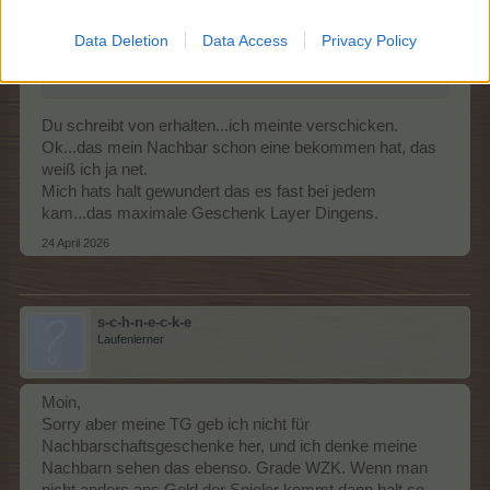
Zitat von Frau_Grün:
↑
Data Deletion
Data Access
Privacy Policy
War es eine Zuchttierbox II, die kann jeder Farmer nur einmal
am Tag
erhalten
.
Du schreibt von erhalten...ich meinte verschicken.
Ok...das mein Nachbar schon eine bekommen hat, das
weiß ich ja net.
Mich hats halt gewundert das es fast bei jedem
kam...das maximale Geschenk Layer Dingens.
24 April 2026
s-c-h-n-e-c-k-e
Laufenlerner
Moin,
Sorry aber meine TG geb ich nicht für
Nachbarschaftsgeschenke her, und ich denke meine
Nachbarn sehen das ebenso. Grade WZK. Wenn man
nicht anders ans Geld der Spieler kommt dann halt so.