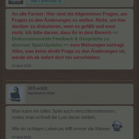
Team Farmerama DE
An alle Farmer: Hier sind die Allgemeinen Fragen, um
Fragen zu den Änderungen zu stellen. Nicht, um hier
darüber zu diskutieren, wem es gefällt und wem
nicht. Ich bitte darum, dass ihr in dem Bereich
<<
Diskussionsrunde Feedback & Gespräche zu
diversen Spiel-Updates >>
eure Meinungen vortragt.
Alles, was keine direkt Frage zu den Änderungen ist,
werde ich ab sofort dort hin verschieben.
24 April 2026
107Luck11
Nachwuchs-Autor
Man kann ein tolles Spiel auch verschlimmbessern,
sodas man schnell die Lust daran verliert.
Wie im richtigen Leben,es trifft immer die Kleinen
24 April 2026