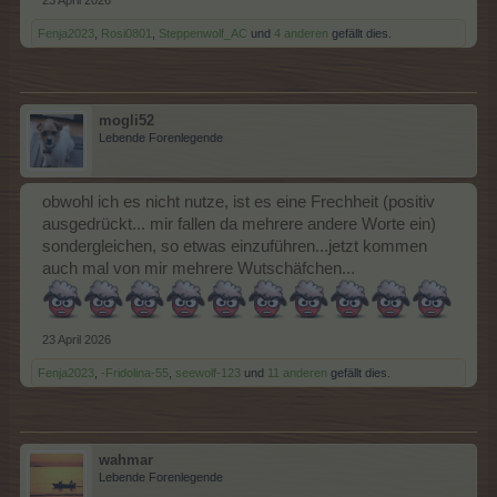
Fenja2023
,
Rosi0801
,
Steppenwolf_AC
und
4 anderen
gefällt dies.
mogli52
Lebende Forenlegende
obwohl ich es nicht nutze, ist es eine Frechheit (positiv
ausgedrückt... mir fallen da mehrere andere Worte ein)
sondergleichen, so etwas einzuführen...jetzt kommen
auch mal von mir mehrere Wutschäfchen...
23 April 2026
Fenja2023
,
-Fridolina-55
,
seewolf-123
und
11 anderen
gefällt dies.
wahmar
Lebende Forenlegende