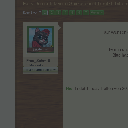
Falls Du noch keinen Spielaccount besitzt, bitt
Seite 1 von 7
1
2
3
4
5
6
7
Weiter >
auf Wunsch e
Termin und
Bitte ha
Frau_Schmitt
S-Moderator
Team Farmerama DE
Hier
findet ihr das Treffen von 20