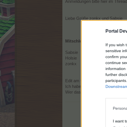
Anmeldungen bitte hier im Thread
Liebe Grüße zonkx und Sabsie
Portal De
Mitschlepptteilnehmerliste :
If you wish 
sensitive in
Sabsie
confirm you
Holsie
continue se
zonkx
information 
further disc
participants
Edit am 02.März2026
Downstream 
Ich habe jetzt das Verdo- Restaur
Wer das Angebot wissen möchte, 
Persona
I want t