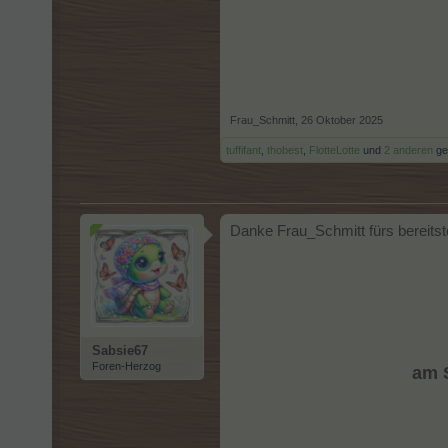
Frau_Schmitt
,
26 Oktober 2025
tuffifant
,
thobest
,
FlotteLotte
und
2 anderen
gef
Danke Frau_Schmitt fürs bereits
Sabsie67
Foren-Herzog
am S