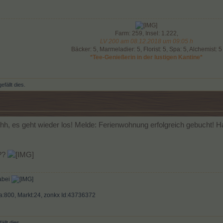
Farm: 259, Insel: 1.222,
LV 200 am 08.12.2018 um 09:05 h
Bäcker: 5, Marmeladier: 5, Florist: 5, Spa: 5, Alchemist: 5
*Tee-Genießerin in der lustigen Kantine*
efällt dies.
hh, es geht wieder los! Melde: Ferienwohnung erfolgreich gebucht! H
??
dabei
a:800, Markt:24, zonkx Id:43736372
ällt dies.