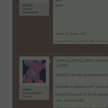
wert
tanto01
tanto
Lebende
Forenlegende
tanto01
,
26 Oktober 2025
thobest
,
FlotteLotte
,
eleysa01
und
2 anderen
g
Yipieeee
WOOOO ist das Zentimetermaß
Usertreffen in Hitzacker 2026 - ich bin 
zonkx
Kommandant des
Farm:253 (Level 100: 07.08.16), Baham
Forums
zonkx
,
26 Oktober 2025
tuffifant
,
thobest
,
FlotteLotte
und
4 anderen
gef