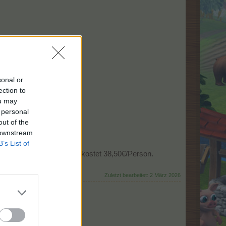
sonal or
ection to
ou may
 personal
out of the
 downstream
B’s List of
sich sehr gut anhört...es kostet 38,50€/Person.
 Whats -App bei mir).
Zuletzt bearbeitet:
2 März 2026