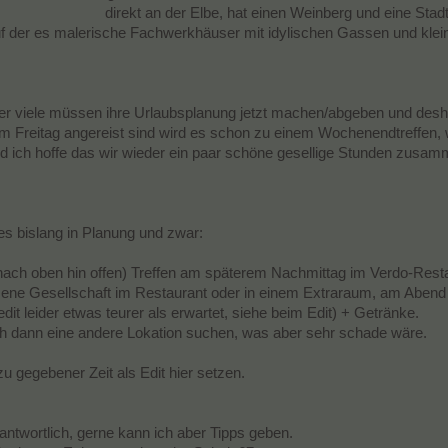
direkt an der Elbe, hat einen Weinberg und eine Stadt
f der es malerische Fachwerkhäuser mit idylischen Gassen und klein
aber viele müssen ihre Urlaubsplanung jetzt machen/abgeben und desh
 Freitag angereist sind wird es schon zu einem Wochenendtreffen, wa
nd ich hoffe das wir wieder ein paar schöne gesellige Stunden zusa
es bislang in Planung und zwar:
ach oben hin offen) Treffen am späterem Nachmittag im Verdo-Restau
sene Gesellschaft im Restaurant oder in einem Extraraum, am Abend da
dit leider etwas teurer als erwartet, siehe beim Edit) + Getränke.
ch dann eine andere Lokation suchen, was aber sehr schade wäre.
u gegebener Zeit als Edit hier setzen.
rantwortlich, gerne kann ich aber Tipps geben.