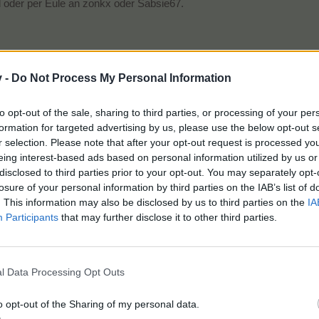
 oder per Eule an zonkx oder Sabsie67.
v -
Do Not Process My Personal Information
to opt-out of the sale, sharing to third parties, or processing of your per
formation for targeted advertising by us, please use the below opt-out s
r selection. Please note that after your opt-out request is processed y
eing interest-based ads based on personal information utilized by us or
disclosed to third parties prior to your opt-out. You may separately opt-
losure of your personal information by third parties on the IAB’s list of
. This information may also be disclosed by us to third parties on the
IA
Participants
that may further disclose it to other third parties.
ant fest gebucht und für das Grillbuffett ein Angebot bekommen, was 
der melde sich bitte per Eule oder wer meine Handynummer hat, per
l Data Processing Opt Outs
o opt-out of the Sharing of my personal data.