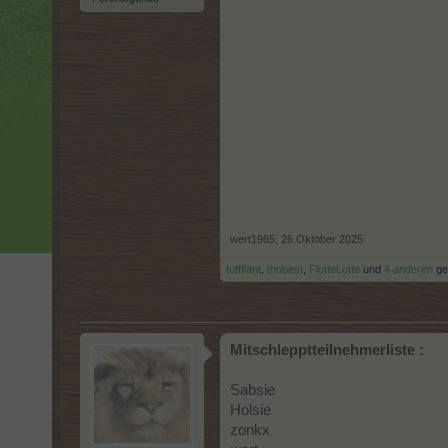
wert1965
,
26 Oktober 2025
tuffifant
,
thobest
,
FlotteLotte
und
4 anderen
gef
Mitschlepptteilnehmerliste :
Sabsie
Holsie
zonkx