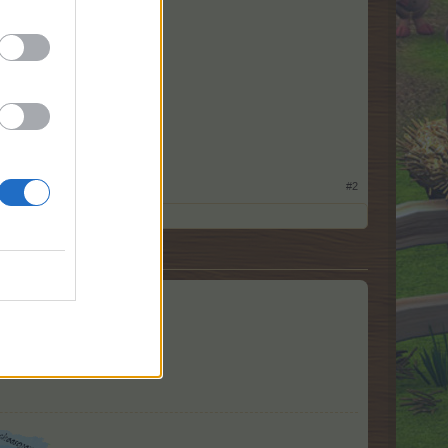
tzacker !
#2