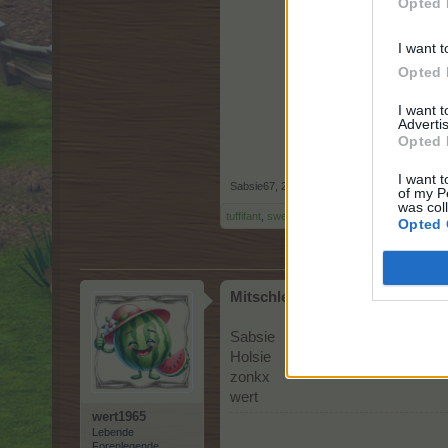
Opted 
I want t
Opted 
I want 
Advertis
Opted 
I want t
Sabsie67
,
26 Oktober 2025
of my P
was col
tuffifant
,
sweedy79
,
thobest
und
5 anderen
gef
Opted 
Mitschlepptteilnehmerliste :
Sabsie
Holsie
zonkx
wert
wert1965
Lebende
Forenlegende