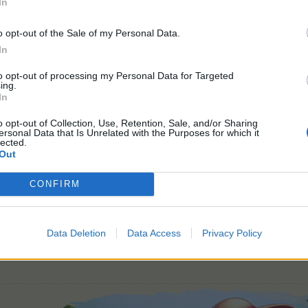
In
o opt-out of the Sale of my Personal Data.
In
to opt-out of processing my Personal Data for Targeted
ing.
Ich organisiere das 8.Farmerama-Usertreffen am 08.08.2026 in Hi
In
für Infos klicke hier
o opt-out of Collection, Use, Retention, Sale, and/or Sharing
ersonal Data that Is Unrelated with the Purposes for which it
lected.
ällt dies.
Out
CONFIRM
Data Deletion
Data Access
Privacy Policy