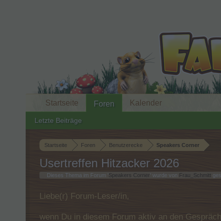
Startseite
Kalender
Foren
Letzte Beiträge
Startseite
Foren
Benutzerecke
Speakers Corner
Usertreffen Hitzacker 2026
Dieses Thema im Forum '
Speakers Corner
' wurde von
Frau_Schmitt
ges
Liebe(r) Forum-Leser/in,
wenn Du in diesem Forum aktiv an den Gespräche