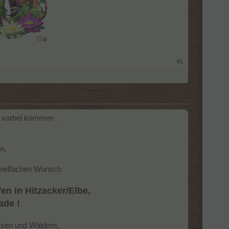
#1
e vorbei kommen .
n,
 vielfachen Wunsch​
n in Hitzacker/Elbe,
ade !
iesen und Wäldern,