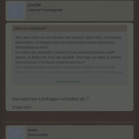
jömi54
Lebende Forenlegende
Zitat von Ichgebsauf:
↑
Also was mich so am meisten bei diesem Spiel stört, sind diese
dauernden Umfragen statt der wenigstens etwas sinnvollen
Werbefilme im Kino.
Ich habe den dumpfen Verdacht man bekommt immer mehr
davon, je kritischer man sie ausfüllt. Soll man so etwa zu einem
rein positiven Feedback bekehrt werden?
Des weiteren gibt es meines Erachtens einfach viel zu viele
Events. Die starten ja mittlerweile ohne jeglich Verschnaufpause
für uns Spieler. Braucht Bigpoint echt so dringend die
Click to expand...
Mehreinnahmen aus den Events?
Von welchen Umfragen schreibst du ?
12 April 2024
levax
Stammspieler