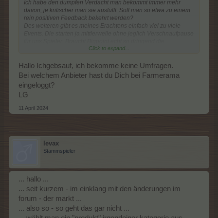
Ich habe den dumpfen Verdacht man bekommt immer mehr
davon, je kritischer man sie ausfüllt. Soll man so etwa zu einem
rein positiven Feedback bekehrt werden?
Des weiteren gibt es meines Erachtens einfach viel zu viele
Events. Die starten ja mittlerweile ohne jeglich Verschnaufpause
für uns Spieler. Braucht Bigpoint echt so dringend die
Click to expand...
Mehreinnahmen aus den Events?
Hallo Ichgebsauf, ich bekomme keine Umfragen.
Bei welchem Anbieter hast du Dich bei Farmerama
eingeloggt?
LG
11 April 2024
levax
Stammspieler
... hallo ...
... seit kurzem - im einklang mit den änderungen im
forum - der markt ...
... also so - so geht das gar nicht ...
... wählt man ein "produkt" irgendeiner kategorie aus ,