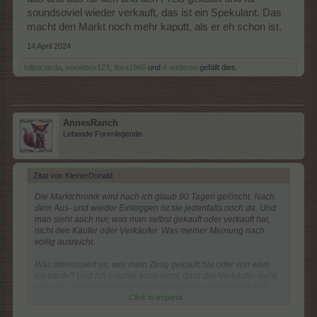
soundsoviel wieder verkauft, das ist ein Spekulant. Das
macht den Markt noch mehr kaputt, als er eh schon ist.
14 April 2024
tulipa.tarda
,
snowbox123
,
flora1966
und
4 anderen
gefällt dies.
AnnesRanch
Lebende Forenlegende
Zitat von KleinerDonald:
↑
Die Marktchronik wird nach ich glaub 90 Tagen gelöscht. Nach
dem Aus- und wieder Einloggen ist sie jedenfalls noch da. Und
man sieht auch nur, was man selbst gekauft oder verkauft hat,
nicht den Käufer oder Verkäufer. Was meiner Meinung nach
völlig ausreicht.
Was interessiert es, wer mein Zeug gekauft hat oder von wem
ich kaufe? Und ich möchte auch nicht, dass der Verkäufer sieht,
wer sein Zeug gekauft hat. Dann geistert im schlimmsten Fall
Click to expand...
noch durchs Forum, der und der hat das und das für den und
den Preis gekauft und für soundsoviel wieder verkauft, das ist