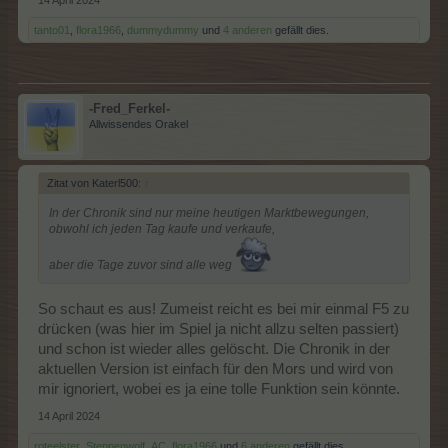
tanto01
,
flora1966
,
dummydummy
und
4 anderen
gefällt dies.
-Fred_Ferkel-
Allwissendes Orakel
Zitat von Katerl500:
↑
In der Chronik sind nur meine heutigen Marktbewegungen,
obwohl ich jeden Tag kaufe und verkaufe,
aber die Tage zuvor sind alle weg
So schaut es aus! Zumeist reicht es bei mir einmal F5 zu
drücken (was hier im Spiel ja nicht allzu selten passiert)
und schon ist wieder alles gelöscht. Die Chronik in der
aktuellen Version ist einfach für den Mors und wird von
mir ignoriert, wobei es ja eine tolle Funktion sein könnte.
14 April 2024
roteelster
,
Steppenwolf_AC
,
flora1966
und
6 anderen
gefällt dies.