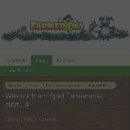
Startseite
Kalender
Foren
Letzte Beiträge
Startseite
Foren
Die Spieler und das Spiel
Lob und Kritik
Was mich am Spiel Farmerama
stört...4
Liebe(r) Forum-Leser/in,