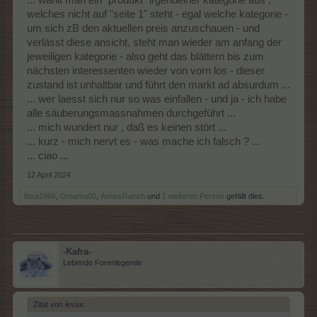
welches nicht auf "seite 1" steht - egal welche kategorie -
um sich zB den aktuellen preis anzuschauen - und
verlässt diese ansicht, steht man wieder am anfang der
jeweiligen kategorie - also geht das blättern bis zum
nächsten interessenten wieder von vorn los - dieser
zustand ist unhaltbar und führt den markt ad absurdum ...
... wer laesst sich nur so was einfallen - und ja - ich habe
alle säuberungsmassnahmen durchgeführt ...
... mich wundert nur , daß es keinen stört ...
... kurz - mich nervt es - was mache ich falsch ? ...
... ciao ...
12 April 2024
flora1966
,
Omama00
,
AnnesRanch
und
1 weiteren Person
gefällt dies.
-Kafra-
Lebende Forenlegende
Zitat von levax:
↑