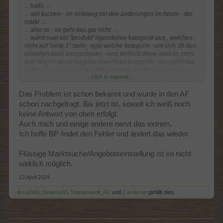
... hallo ...
... seit kurzem - im einklang mit den änderungen im forum - der
markt ...
... also so - so geht das gar nicht ...
... wählt man ein "produkt" irgendeiner kategorie aus , welches
nicht auf "seite 1" steht - egal welche kategorie - um sich zB den
aktuellen preis anzuschauen - und verlässt diese ansicht, steht
man wieder am anfang der jeweiligen kategorie - also geht das
blättern bis zum nächsten interessenten wieder von vorn los -
Click to expand...
dieser zustand ist unhaltbar und führt den markt ad absurdum ...
... wer laesst sich nur so was einfallen - und ja - ich habe alle
säuberungsmassnahmen durchgeführt ...
Das Problem ist schon bekannt und wurde in den AF
... mich wundert nur , daß es keinen stört ...
schon nachgefragt. Bis jetzt ist, soweit ich weiß noch
... kurz - mich nervt es - was mache ich falsch ? ...
keine Antwort von oben erfolgt.
... ciao ...
Auch mich und einige andere nervt das extrem.
Ich hoffe BP findet den Fehler und ändert das wieder.
Flüssige Marktsuche/Angebotseinstellung ist so nicht
wirklich möglich.
12 April 2024
flora1966
,
Omama00
,
Steppenwolf_AC
und
2 anderen
gefällt dies.