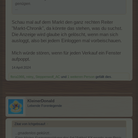
genügen.
...
Schau mal auf dem Markt den ganz rechten Reiter
"Markt-Chronik", da könnte das stehen, was du suchst.
Die Anzeige wird glaube ich gelöscht, wenn man sich
ausloggt, also bei jedem Einloggen mal vorbeischauen.
Mich würde stören, wenn für jeden Verkauf ein Fenster
aufpoppt.
14 April 2024
flora1966
,
reiny
,
Steppenwolf_AC
und
1 weiteren Person
gefällt dies.
KleinerDonald
Lebende Forenlegende
Zitat von Ichgebsauf:
↑
...gnadenlos gekürzt...
Eine kleine Systemmeldung der Art "Artikel XX wurde zum Preis