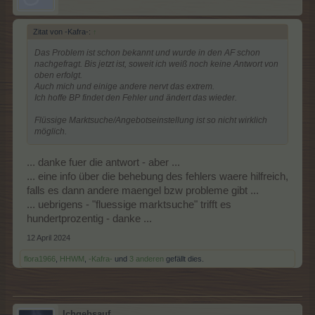
Zitat von -Kafra-:
↑
Das Problem ist schon bekannt und wurde in den AF schon
nachgefragt. Bis jetzt ist, soweit ich weiß noch keine Antwort von
oben erfolgt.
Auch mich und einige andere nervt das extrem.
Ich hoffe BP findet den Fehler und ändert das wieder.
Flüssige Marktsuche/Angebotseinstellung ist so nicht wirklich
möglich.
... danke fuer die antwort - aber ...
... eine info über die behebung des fehlers waere hilfreich,
falls es dann andere maengel bzw probleme gibt ...
... uebrigens - "fluessige marktsuche" trifft es
hundertprozentig - danke ...
12 April 2024
flora1966
,
HHWM
,
-Kafra-
und
3 anderen
gefällt dies.
Ichgebsauf