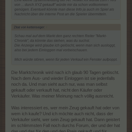
von ... durch XYZ gekauft" würde mir da schon vollkommen
genügen. Eventuell könnte man diese Info ja auch im Spiel als
Nachricht über die interne Post an die Spieler übermitteln.
Zitat von kettenseger:
↑
Schau mal auf dem Markt den ganz rechten Reiter "Markt-
Chronik", da könnte das stehen, was du suchst.
Die Anzeige wird glaube ich gelöscht, wenn man sich ausloggt,
also bei jedem Einloggen mal vorbeischauen.
Mich würde stören, wenn für jeden Verkauf ein Fenster aufpoppt.
Die Marktchronik wird nach ich glaub 90 Tagen gelöscht.
Nach dem Aus- und wieder Einloggen ist sie jedenfalls
noch da. Und man sieht auch nur, was man selbst
gekauft oder verkauft hat, nicht den Käufer oder
Verkäufer. Was meiner Meinung nach völlig ausreicht.
Was interessiert es, wer mein Zeug gekauft hat oder von
wem ich kaufe? Und ich möchte auch nicht, dass der
Verkäufer sieht, wer sein Zeug gekauft hat. Dann geistert
im schlimmsten Fall noch durchs Forum, der und der hat
das und das für den und den Preis gekauft und für