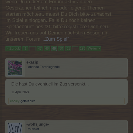
wenn Du in diesem Forum aktiv an den
Gesprächen teilnehmen oder eigene Themen
starten möchtest, musst Du Dich bitte zunächst
im Spiel einloggen. Falls Du noch keinen
Spielaccount besitzt, bitte registriere Dich neu.
Wir freuen uns auf Deinen nächsten Besuch in
unserem Forum!
„Zum Spiel“
< Zurück
1
←
47
48
49
50
51
→
193
Weiter >
ekazip
Lebende Forenlegende
Die hast Du eventuell im Zug versenkt...
11 April 2024
cooley
gefällt dies.
-wolfsjunge-
Routinier