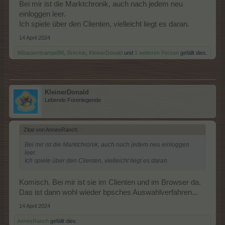
ein Spekulant. Das macht den Markt noch mehr kaputt, als er eh
Bei mir ist die Marktchronik, auch nach jedem neu
schon ist.
einloggen leer.
Ich spiele über den Clienten, vielleicht liegt es daran.
14 April 2024
96bauerntrampel96
,
Breckie
,
KleinerDonald
und
1 weiteren Person
gefällt dies.
KleinerDonald
Lebende Forenlegende
Zitat von AnnesRanch:
↑
Bei mir ist die Marktchronik, auch nach jedem neu einloggen
leer.
Ich spiele über den Clienten, vielleicht liegt es daran.
Komisch. Bei mir ist sie im Clienten und im Browser da.
Das ist dann wohl wieder bpsches Auswahlverfahren...
14 April 2024
AnnesRanch
gefällt dies.