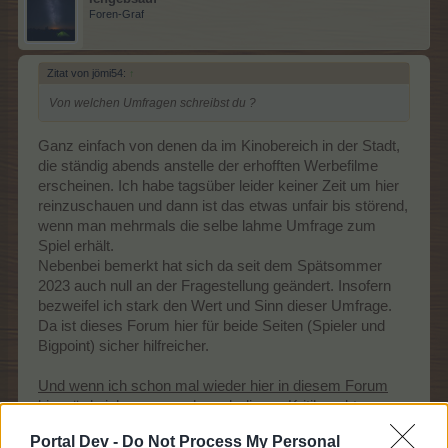
Foren-Graf
Zitat von jömi54:
↑
Von welchen Umfragen schreibst du ?
Ganz einfach von denen da im Kinobereich in der Stadt,
die ständig abends anstelle der erhofften Werbefilme
erscheinen. Ich habe tagsüber leider keiner Zeit um hier
reinzuschauen und dann ist das etwas unfair bis störend,
wenn man mehrmals die selbe lahme Umfrage zum
Spiel erhält.
Nebenbei bemerkt hat sich da seit dem Spätsommer
2023 auch null an der Fragestellung geändert. Insofern
bezweifel ich stark den Wert und Sinn dieser Umfrage.
Da ist dieses Forum hier für beide Seiten (Spieler und
Bigpoint) sicher hilfreicher.
Und wenn ich schon mal wieder hier in diesem Forum
bin würde ich gerne auch noch diesen Kritikpunkt an
Bigpoint loswerden:
Portal Dev -
Do Not Process My Personal