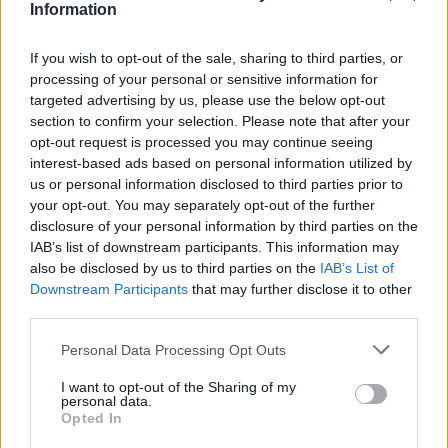
Information
Ich finde es etwas doof und schade, dass man im Spiel
keinerlei Info bekommt, wenn die Waren aus dem
If you wish to opt-out of the sale, sharing to third parties, or
eigenen Farmstand gekauft wurden. Man stellt da z.B. 5
x 100 Farn ein und wundert sich einige Tage später über
processing of your personal or sensitive information for
deutlich mehr Geld auf dem Farmkonto. Nur weiß man
targeted advertising by us, please use the below opt-out
nie genau wo das denn eigentlich hergekommen ist.
section to confirm your selection. Please note that after your
Eine kleine Systemmeldung der Art "Artikel XX wurde
opt-out request is processed you may continue seeing
zum Preis von ... durch XYZ gekauft" würde mir da
interest-based ads based on personal information utilized by
schon vollkommen genügen. Eventuell könnte man diese
us or personal information disclosed to third parties prior to
Info ja auch im Spiel als Nachricht über die interne Post
your opt-out. You may separately opt-out of the further
an die Spieler übermitteln.
disclosure of your personal information by third parties on the
IAB’s list of downstream participants. This information may
13 April 2024
also be disclosed by us to third parties on the
IAB’s List of
cooley
gefällt dies.
Downstream Participants
that may further disclose it to other
third parties.
Personal Data Processing Opt Outs
jömi54
Lebende Forenlegende
I want to opt-out of the Sharing of my
personal data.
Opted In
Zitat von Ichgebsauf:
↑