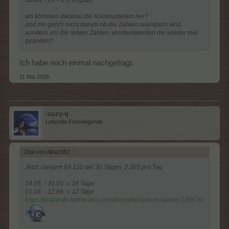
Tag 16
29.05.
wo kommen diesmal die Kommastellen her?
und mir geht's nicht darum ob die Zahlen realistisch sind,
Tag 17
30.05.
sondern um die realen Zahlen, wurden/werden die wieder mal
geändert?
Tag 18
31.05.
Tag 19
01.06.
Ich habe noch einmal nachgefragt.
Tag 20
02.06.
11 Mai 2026
Tag 21
03.06.
Tag 22
04.06.
-suzy-q
Tag 23
05.06.
Lebende Forenlegende
Tag 24
06.06.
Tag 25
07.06.
Zitat von Alira1982:
↑
Tag 26
08.06.
Jetzt: Gesamt 69.150 bei 30 Tagen: 2.305 pro Tag
Tag 27
09.06.
14.05. - 31.05. = 18 Tage
Tag 28
10.06.
01.06. - 12.06. = 12 Tage
https://board-de.farmerama.com/threads/elysium-saison.130670/
Tag 29
11.06.
Tag 30
12.06.