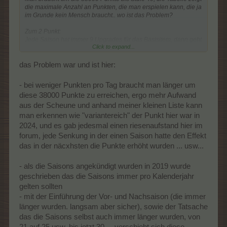
die maximale Anzahl an Punkten, die man erspielen kann, die ja
im Grunde kein Mensch braucht.. wo ist das Problem?
Zum 2 Punkt:
Jede Saison hat immer 9 Upgrades für das Basisitem, dann geht
Click to expand...
die neue Reihe los. Ergo 9 Saisons, dann ist die Reihe durch.
Dabei ist es doch egal welcher Monat oder welches Jahr?!
das Problem war und ist hier:
Oder wo ist das Problem, was ich nicht sehe?!
- bei weniger Punkten pro Tag braucht man länger um
diese 38000 Punkte zu erreichen, ergo mehr Aufwand
aus der Scheune und anhand meiner kleinen Liste kann
man erkennen wie "variantereich" der Punkt hier war in
2024, und es gab jedesmal einen riesenaufstand hier im
forum, jede Senkung in der einen Saison hatte den Effekt
das in der näcxhsten die Punkte erhöht wurden ... usw...
- als die Saisons angekündigt wurden in 2019 wurde
geschrieben das die Saisons immer pro Kalenderjahr
gelten sollten
- mit der Einführung der Vor- und Nachsaison (die immer
länger wurden. langsam aber sicher), sowie der Tatsache
das die Saisons selbst auch immer länger wurden, von
21 auf 25 usw. bis jetzt 30 ... verschiebt sich diese