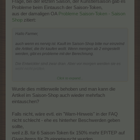
Frage, bei der letzten Saison, der Künstlersaison gab es
Probleme beim Eintausch der Saison-Token,
aus der damaligen OA
Probleme Saison-Token - Saison
Shop
zitiert:
Hallo Farmer,
auch wenn es nervig ist. Kauft im Saison-Shop bitte nur einzelnd
die Artikel, die ihr kaufen wollt. Wenn mengen ab 2 eingestellt
werden, gibt es probleme mit der Berechnung.
Die Entwickler sind zwar dran. Aber vor morgen werden sie es
wohl nicht prüfen.
Click to expand...
Euer FARMERAMA - Team
Wurde dies mittlerweile behoben und man kann die
Artikel im Saison-Shop auch wieder mehrfach
eintauschen?
Falls nicht, wäre evtl. ein "Warn-Hinweis" in der FAQ
nicht schlecht - ehe es hinterher Beschwerden geben
sollte,
weil z.B. für 6 Saison-Token 6x 150% mehr EP/TEP auf
Giver-Items für 2h eingetauscht wurden,