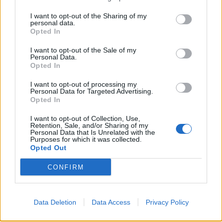
I want to opt-out of the Sharing of my
Tag 1
14.05.
personal data.
Opted In
Tag 2
15.05.
Tag 3
16.05.
I want to opt-out of the Sale of my
Personal Data.
Tag 4
17.05.
Opted In
Tag 5
18.05.
I want to opt-out of processing my
Click to expand...
Tag 6
19.05.
Personal Data for Targeted Advertising.
Opted In
Zuletzt bearbeitet:
11 Mai 2026
Tag 7
20.05.
11 Mai 2026
I want to opt-out of Collection, Use,
Tag 8
21.05.
Retention, Sale, and/or Sharing of my
heidoh1012
gefällt dies.
Personal Data that Is Unrelated with the
Tag 9
22.05.
Purposes for which it was collected.
Opted Out
Tag 10
23.05.
Tag 11
24.05.
CONFIRM
Frau_Grün
Tag 12
25.05.
Forum Moderator
Team Farmerama DE
Tag 13
26.05.
Data Deletion
Data Access
Privacy Policy
Tag 14
27.05.
Zitat von -suzy-q:
↑
Tag 15
28.05.
68962 / 29 = 2378 (glatt)