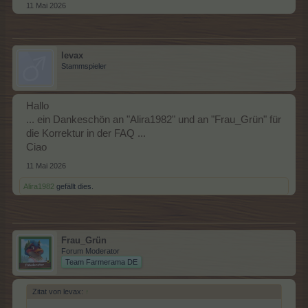
11 Mai 2026
levax
Stammspieler
Hallo
... ein Dankeschön an "Alira1982" und an "Frau_Grün" für
die Korrektur in der FAQ ...
Ciao
11 Mai 2026
Alira1982
gefällt dies.
Frau_Grün
Forum Moderator
Team Farmerama DE
Zitat von levax:
↑