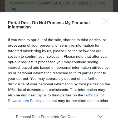
Künstlersaison
: Gesamt 68.962 bei 29 Tagen: 2.378 pro
Tag
Jetzt: Gesamt 69.150 bei 30 Tagen: 2.305 pro Tag
Portal Dev -
Do Not Process My Personal
Information
Hauptsaison:
Start: 14.05.2026 14:00
Ende: 12.06.2026 22:00
If you wish to opt-out of the sale, sharing to third parties, or
processing of your personal or sensitive information for
14.05. - 31.05. = 18 Tage
targeted advertising by us, please use the below opt-out
01.06. - 12.06. = 12 Tage
section to confirm your selection. Please note that after your
https://board-de.farmerama.com/threads/elysium-
opt-out request is processed you may continue seeing
saison.130670/
interest-based ads based on personal information utilized by
us or personal information disclosed to third parties prior to
your opt-out. You may separately opt-out of the further
disclosure of your personal information by third parties on the
Nachtrag:
IAB’s list of downstream participants. This information may
also be disclosed by us to third parties on the
IAB’s List of
Zitat von -suzy-q:
↑
Downstream Participants
that may further disclose it to other
Auftragsstube =
69150
third parties.
wie soll das gehen bei
29
möglichen Abgabetagen wären das
2.384,4828
Punkte pro Tag
Personal Data Processing Opt Outs