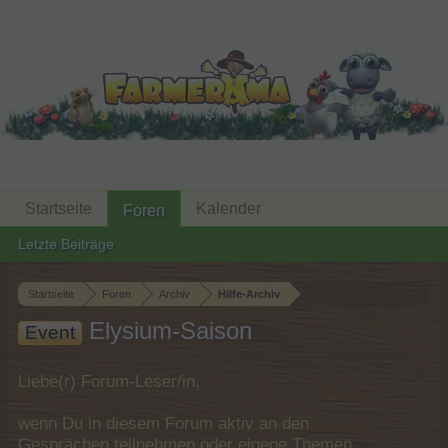
Startseite
Kalender
Foren
Letzte Beiträge
Startseite
Foren
Archiv
Hilfe-Archiv
Elysium-Saison
Event
Liebe(r) Forum-Leser/in,
wenn Du in diesem Forum aktiv an den
Gesprächen teilnehmen oder eigene Themen