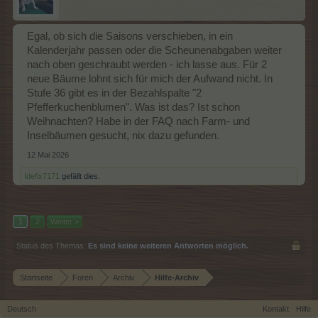
Egal, ob sich die Saisons verschieben, in ein
Kalenderjahr passen oder die Scheunenabgaben weiter
nach oben geschraubt werden - ich lasse aus. Für 2
neue Bäume lohnt sich für mich der Aufwand nicht. In
Stufe 36 gibt es in der Bezahlspalte "2
Pfefferkuchenblumen". Was ist das? Ist schon
Weihnachten? Habe in der FAQ nach Farm- und
Inselbäumen gesucht, nix dazu gefunden.
12 Mai 2026
Idefix7171
gefällt dies.
1
2
Weiter >
Status des Themas:
Es sind keine weiteren Antworten möglich.
Startseite
Foren
Archiv
Hilfe-Archiv
Deutsch
Kontakt
Hilfe