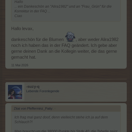
Hallo
... ein Dankeschön an "Alira1982" und an "Frau_Grün" für die
Korrektur in der FAQ ...
Ciao
Hallo levax,
dankeschön für die Blumen
, aber weder Alira1982
noch ich haben das in der FAQ geändert. Ich gebe aber
gerne deinen Dank an die Kollegin weiter, die das gerne
gemacht hat.
11 Mai 2026
-suzy-q
Lebende Forenlegende
Zitat von Pfefferminz_Patty:
↑
Ich frag mal ganz doof, denn vielleicht stehe ich ja auf dem
Schlauch?!
Man braucht um die 38000 Punkte bis Stufe 40, die Tabelle zeigt