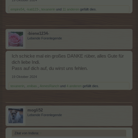
19 Oktober 2024
empire54
,
-kati123-
,
texanerin
und
11 anderen
gefällt dies.
-biene1234-
Lebende Forenlegende
Ich schicke mal ein großes DANKE rüber, alles Gute für
dich liebe Indi.
Pass auf dich auf, du wirst uns fehlen.
19 Oktober 2024
texanerin
,
.enibas.
,
AnnesRanch
und
4 anderen
gefällt dies.
mogli52
Lebende Forenlegende
Zitat von Indista:
↑