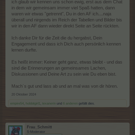
ich glaub wir kennen uns schon ewig, erst aus dem Chat
in dem wir gemeinsam immer viel Spaß hatten, dann
waren wir etwas "getrennt", Du in den AF ich....naja
überall und nirgends im Reich der Tabellen und Bilder bis
wir in den AF dann wieder direkt Seite an Seite rückten.
Ich danke Dir für die Zeit die du hergabst, Dein
Engagement und dass ich Dich auch persönlich kennen
lernen durfte.
Es heißt immer: Keiner geht ganz, etwas bleibt - und das
sind die Erinnerungen an gemeinsames Lachen,
Diskussionen und Deine Art zu sein wie Du eben bist.
Mach´s gut und lass ab und an mal was von dir hören.
20 Oktober 2024
empire54
,
hobbitgirl1
,
texanerin
und
6 anderen
gefällt dies.
Frau_Schmitt
S-Moderator