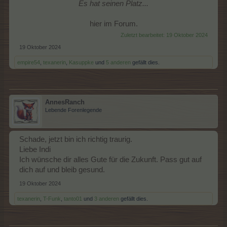
Es hat seinen Platz...
hier im Forum.​
Zuletzt bearbeitet:
19 Oktober 2024
19 Oktober 2024
empire54
,
texanerin
,
Kasuppke
und
5 anderen
gefällt dies.
AnnesRanch
Lebende Forenlegende
Schade, jetzt bin ich richtig traurig.
Liebe Indi
Ich wünsche dir alles Gute für die Zukunft. Pass gut auf
dich auf und bleib gesund.
19 Oktober 2024
texanerin
,
T-Funk
,
tanto01
und
3 anderen
gefällt dies.