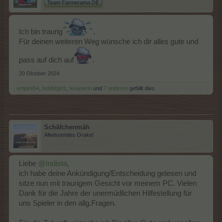
Team Farmerama DE
Ich bin traurig
.
Für deinen weiteren Weg wünsche ich dir alles gute und
pass auf dich auf
.
20 Oktober 2024
empire54
,
hobbitgirl1
,
texanerin
und
7 anderen
gefällt dies.
Schäfchenmäh
Allwissendes Orakel
Liebe
@Indista
,
ich habe deine Ankündigung/Entscheidung gelesen und
sitze nun mit traurigem Gesicht vor meinem PC. Vielen
Dank für die Jahre der unermüdlichen Hilfestellung für
uns Spieler in den allg.Fragen.