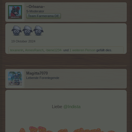
~Orleana~
S-Moderator
Team Farmerama DE
19 Oktober 2024
texanerin
,
AnnesRanch
,
-biene1234-
und
1 weiteren Person
gefällt dies.
Magitta7070
Lebende Forenlegende
Liebe
@Indista