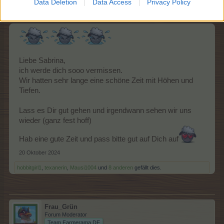
Data Deletion
Data Access
Privacy Policy
Board Administrator
Team Farmerama DE
Liebe Sabrina,
ich werde dich sooo vermissen.
Wir hatten sehr lange eine schöne Zeit mit Höhen und
Tiefen.
Lass es Dir gut gehen und irgendwann sehen wir uns
wieder (ganz fest hoff)
Hab eine gute Zeit und pass bitte gut auf Dich auf
20 Oktober 2024
hobbitgirl1
,
texanerin
,
Mausi1004
und
8 anderen
gefällt dies.
Frau_Grün
Forum Moderator
Team Farmerama DE