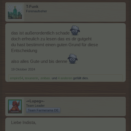
T-Funk
Forenaufseher
das ist außerordentlich schade
doch erfreulich zu lesen das es dir gutgeht
du hast bestimmt einen guten Grund für diese
Entscheidung
also alles Gute und bis denne
19 Oktober 2024
empire54
,
texanerin
,
.enibas.
und
4 anderen
gefällt dies.
-=Lupeg=-
Team Leader
Team Farmerama DE
Liebe Indista,