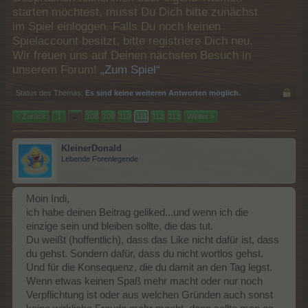
starten möchtest, musst Du Dich bitte zunächst
im Spiel einloggen. Falls Du noch keinen
Spielaccount besitzt, bitte registriere Dich neu.
Wir freuen uns auf Deinen nächsten Besuch in
unserem Forum!
„Zum Spiel“
Status des Themas:
Es sind keine weiteren Antworten möglich.
< Zurück
1
←
108
109
110
111
112
113
Weiter >
KleinerDonald
Lebende Forenlegende
Moin Indi,
ich habe deinen Beitrag geliked...und wenn ich die
einzige sein und bleiben sollte, die das tut.
Du weißt (hoffentlich), dass das Like nicht dafür ist, dass
du gehst. Sondern dafür, dass du nicht wortlos gehst.
Und für die Konsequenz, die du damit an den Tag legst.
Wenn etwas keinen Spaß mehr macht oder nur noch
Verpflichtung ist oder aus welchen Gründen auch sonst