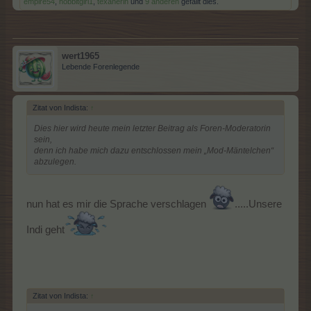
empire54
,
hobbitgirl1
,
texanerin
und
9 anderen
gefällt dies.
wert1965
Lebende Forenlegende
Zitat von Indista:
↑
Dies hier wird heute mein letzter Beitrag als Foren-Moderatorin
sein,
denn ich habe mich dazu entschlossen mein „Mod-Mäntelchen“
abzulegen.
nun hat es mir die Sprache verschlagen
.....Unsere
Indi geht
Zitat von Indista:
↑