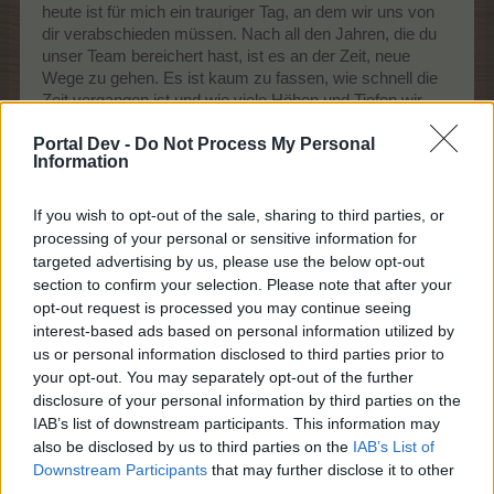
heute ist für mich ein trauriger Tag, an dem wir uns von
dir verabschieden müssen. Nach all den Jahren, die du
unser Team bereichert hast, ist es an der Zeit, neue
Wege zu gehen. Es ist kaum zu fassen, wie schnell die
Zeit vergangen ist und wie viele Höhen und Tiefen wir
gemeinsam erlebt haben.
Portal Dev -
Do Not Process My Personal
Information
Du warst nicht nur eine tolle Forenmoderatorin, sondern
auch eine unverzichtbare Stütze für uns alle. Deine
Fähigkeit, auch in den stürmischsten Zeiten Ruhe und
If you wish to opt-out of the sale, sharing to third parties, or
Gelassenheit auszustrahlen, und Fragen bis ins kleinste
processing of your personal or sensitive information for
Detail zu beantworten hat uns immer wieder inspiriert. Du
targeted advertising by us, please use the below opt-out
hast es geschafft, selbst die schwierigsten Diskussionen
section to confirm your selection. Please note that after your
in konstruktive Bahnen zu lenken und dabei stets ein
opt-out request is processed you may continue seeing
offenes Ohr für die Anliegen der User zu haben.
interest-based ads based on personal information utilized by
us or personal information disclosed to third parties prior to
Die unzähligen Momente, in denen wir gemeinsam
your opt-out. You may separately opt-out of the further
gelacht, diskutiert und manchmal auch gestritten haben,
disclosure of your personal information by third parties on the
werden uns immer in Erinnerung bleiben. Du hast mit
IAB’s list of downstream participants. This information may
deinem Charme und deinem Humor das Forum lebendig
also be disclosed by us to third parties on the
IAB’s List of
gemacht, den Usern mit Deinen ausführlichen Posts
Downstream Participants
that may further disclose it to other
geholfen, und uns alle motiviert, unser Bestes zu geben.
third parties.