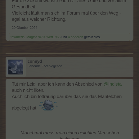
Für die Zukunft wünsche ich Dir alles Gute und vor allem
Gesundheit.
Vielleicht läuft man sich im Forum mal über den Weg -
egal aus welcher Richtung.
20 Oktober 2024
texanerin
,
Magitta7070
,
wert1965
und
4 anderen
gefällt dies.
connyd
Lebende Forenlegende
Tut mir Leid, aber ich kann den Abschied von
@Indista
auch nicht liken.
Auch ich bin tottraurig darüber das sie das Mäntelchen
abgelegt hat.
Manchmal muss man einen geliebten Menschen
loslassen