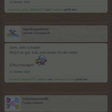
21 Oktober 2024
texanerin
,
zonkx
,
Magitta7070
und
5 anderen
gefällt dies.
regenbogenkraut
Lebende Forenlegende
Sehr, sehr schade!
Mach es gut, Indi, und danke für die vielen
Erleuchtungen!
21 Oktober 2024
texanerin
,
Magitta7070
,
tanto01
und
1 weiteren Person
gefällt dies.
Indiansummer66
Fortgeschrittener