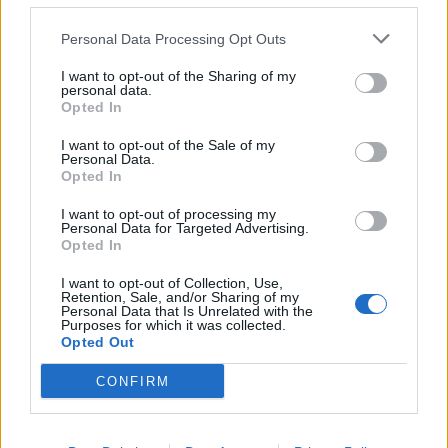
Jetzt, wo du dich aufmachst, um neue Abenteuer zu
Personal Data Processing Opt Outs
erleben, möchten wir dir von Herzen danken. Danke für
deine unermüdliche Arbeit, deinen Einsatz und deine
I want to opt-out of the Sharing of my
Leidenschaft. Du hinterlässt große Fußstapfen, die
personal data.
schwer zu füllen sein werden.
Opted In
Wir wünschen dir alles Gute für die Zukunft, viel Erfolg
bei allem, was du anpackst, und vor allem jede Menge
I want to opt-out of the Sale of my
Personal Data.
Spaß! Vergiss nicht, dass du immer ein Teil unserer
Opted In
Community bleiben wirst.
I want to opt-out of processing my
Mach’s gut, Indista! Du wirst uns fehlen, und wenn es Dir
Personal Data for Targeted Advertising.
ohne diesen Haufen hier zu langweilig wird, weißt Du ja,
Opted In
wie Du uns erreichen kannst.
I want to opt-out of Collection, Use,
Retention, Sale, and/or Sharing of my
Lg. Markus
Personal Data that Is Unrelated with the
Purposes for which it was collected.
19 Oktober 2024
Opted Out
empire54
,
hobbitgirl1
,
texanerin
und
14 anderen
gefällt dies.
CONFIRM
**ScarlettO`Hara**