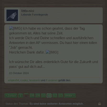
little-nici
Lebende Forenlegende
Ich habe es schon geahnt, dass der Tag
gekommen ist. Alles hat seine Zeit.
Ich werde Dich und Deine schnellen und ausführlichen
Antworten in den AF vermissen. Du hast hier einen tollen
"Job" gemacht.
Herzlichen Dank dafür.
Ich wünsche Dir alles erdenklich Gute für die Zukunft und
pass' gut auf dich auf...
22 Oktober 2024
empire54
,
cooley
,
texanerin
und
8 anderen
gefällt dies.
< Zurück
1
←
108
109
110
111
112
113
Weiter >
Status des Themas:
Es sind keine weiteren Antworten möglich.