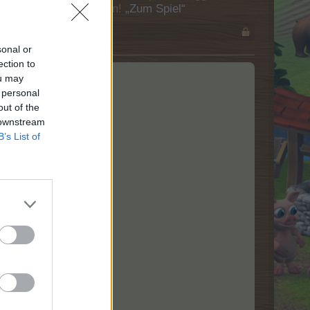
Besuch in unserem Forum!
„Zum Spiel“
sonal or
ection to
ou may
 personal
out of the
 downstream
B’s List of