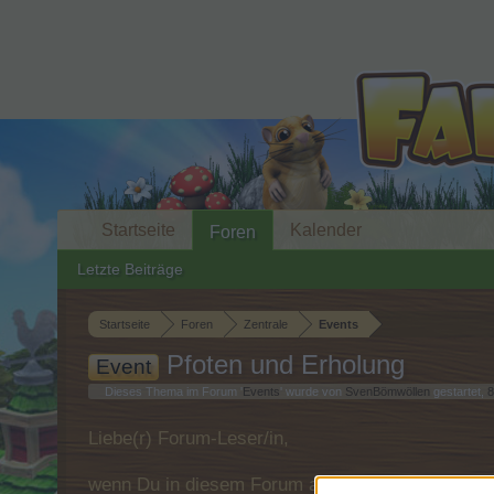
Startseite
Kalender
Foren
Letzte Beiträge
Startseite
Foren
Zentrale
Events
Pfoten und Erholung
Event
Dieses Thema im Forum '
Events
' wurde von
SvenBömwöllen
gestartet,
8
Liebe(r) Forum-Leser/in,
wenn Du in diesem Forum aktiv an den Gespräche