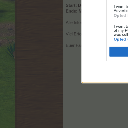
Start: Donnerstag, 09. Juli 2026
I want 
Advertis
Ende: Mittwoch, 15. Juli 2026 -
Opted 
Alle Informationen zum Event erha
I want t
of my P
Viel Erfolg wünscht Euch
was col
Opted 
Euer Farmerama - Tetam !