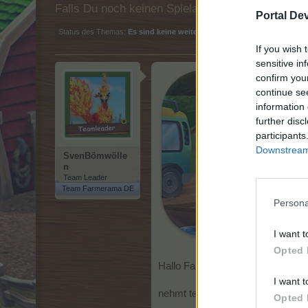
Falls Du noch keinen Spielaccount besitzt, bitt
Portal De
Status des Themas:
Es sind keine weiteren Antworten möglich.
If you wish 
sensitive in
confirm you
continue se
information 
further disc
participants
Downstream 
SvenBömwölle
n
Team Leader
Team Farmerama DE
Persona
I want t
Opted 
Hallo Farmer,
I want t
nehmt teil am Event "Pfoten und 
Opted 