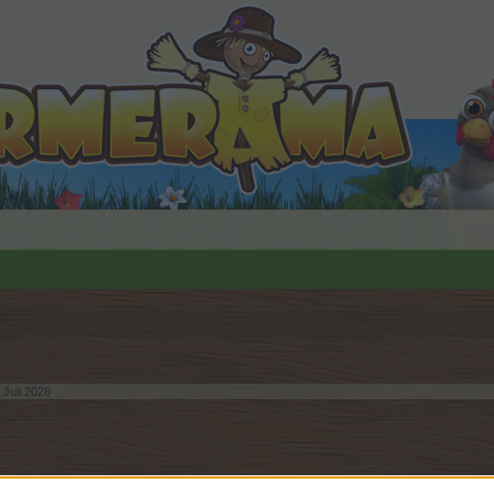
 Juli 2026
.
n teilnehmen oder eigene Themen starten möchtest, musst D