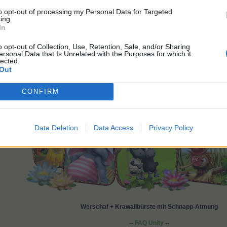
 - 14:00 Uhr
to opt-out of processing my Personal Data for Targeted
ing.
 22:00 Uhr
In
ltet Ihr in der
FAQ
o opt-out of Collection, Use, Retention, Sale, and/or Sharing
ersonal Data that Is Unrelated with the Purposes for which it
lected.
Out
CONFIRM
Data Deletion
Data Access
Privacy Policy
Werschaf + Krawallbürste mit Schnapp-Atmung
--
FAQ Unity
--