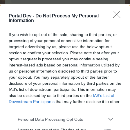
Hallo roteelster
Portal Dev -
Do Not Process My Personal
Information
der Support hat auf deine Farm geschaut und sagt du
hast heute einen Freidreh und ansonsten nur Party-
Drehs gemacht.
If you wish to opt-out of the sale, sharing to third parties, or
processing of your personal or sensitive information for
12 März 2026
targeted advertising by us, please use the below opt-out
section to confirm your selection. Please note that after your
opt-out request is processed you may continue seeing
roteelster
interest-based ads based on personal information utilized by
Kaiser des Forums
us or personal information disclosed to third parties prior to
your opt-out. You may separately opt-out of the further
disclosure of your personal information by third parties on the
Zitat von Elwetritsch:
↑
IAB’s list of downstream participants. This information may
Hallo roteelster
also be disclosed by us to third parties on the
IAB’s List of
Downstream Participants
that may further disclose it to other
der Support hat auf deine Farm geschaut und sagt du hast heute
einen Freidreh und ansonsten nur Party-Drehs gemacht.
third parties.
Personal Data Processing Opt Outs
Es geht nicht um meine Farm.