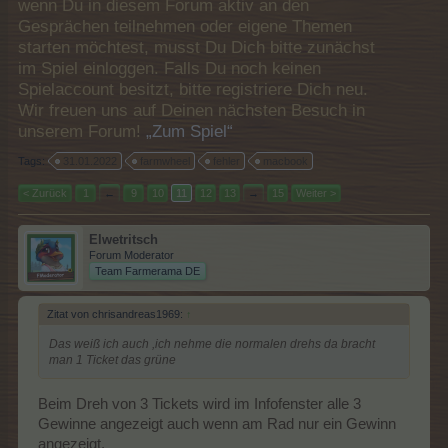
wenn Du in diesem Forum aktiv an den
Gesprächen teilnehmen oder eigene Themen
starten möchtest, musst Du Dich bitte zunächst
im Spiel einloggen. Falls Du noch keinen
Spielaccount besitzt, bitte registriere Dich neu.
Wir freuen uns auf Deinen nächsten Besuch in
unserem Forum!
„Zum Spiel“
Tags:
31.01.2022
farmwheel
fehler
macbook
< Zurück
1
←
9
10
11
12
13
→
15
Weiter >
Elwetritsch
Forum Moderator
Team Farmerama DE
Zitat von chrisandreas1969:
↑
Das weiß ich auch ,ich nehme die normalen drehs da bracht
man 1 Ticket das grüne
Beim Dreh von 3 Tickets wird im Infofenster alle 3
Gewinne angezeigt auch wenn am Rad nur ein Gewinn
angezeigt.