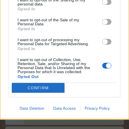
I want to opt-out of the Sharing of my
Habe das Problem auf 2 kleinen Farmen festgestellt.
personal data.
Opted In
I want to opt-out of the Sale of my
Personal Data.
Opted In
I want to opt-out of processing my
Personal Data for Targeted Advertising.
Opted In
Wollte euch auch nur auf das Problem aufmerksam
machen.
I want to opt-out of Collection, Use,
Retention, Sale, and/or Sharing of my
Personal Data that Is Unrelated with the
Edit: Habe das Bild neu eingestellt, da es nicht mehr
Purposes for which it was collected.
angezeigt wurde. Warum auch immer.
Opted Out
Zuletzt bearbeitet:
14 März 2026
CONFIRM
12 März 2026
Data Deletion
Data Access
Privacy Policy
PFH
Laufenlerner