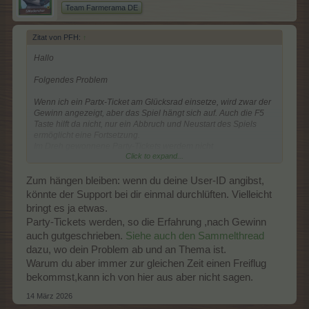
Team Farmerama DE
Zitat von PFH:
↑
Hallo
Folgendes Problem
Wenn ich ein Partx-Ticket am Glücksrad einsetze, wird zwar der
Gewinn angezeigt, aber das Spiel hängt sich auf. Auch die F5
Taste hilft da nicht, nur ein Abbruch und Neustart des Spiels
ermöglicht eine Fortsetzung.
Im Dreh gewonnene Party-Tickets werdem nicht
Click to expand...
gutgeschrieben.
Zweites Problem
Zum hängen bleiben: wenn du deine User-ID angibst,
könnte der Support bei dir einmal durchlüften. Vielleicht
Täglich, vor der Arbeit, bediene ich meine Farm. Täglich, genau
bringt es ja etwas.
um 06:08 Uhr bricht das Spiel ab und ich lande auf dem
Party-Tickets werden, so die Erfahrung ,nach Gewinn
Startbildschirm meines Laptop.
Warum?
auch gutgeschrieben.
Siehe auch den Sammelthread
dazu, wo dein Problem ab und an Thema ist.
Warum du aber immer zur gleichen Zeit einen Freiflug
bekommst,kann ich von hier aus aber nicht sagen.
14 März 2026