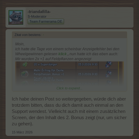
-triandafilla-
S-Moderator
Team Farmerama DE
Zitat von bestens:
↑
Moin,
ich hatte die Tage von einem scheinbar Anzeigefehler bei den
Wheelgewinnen gelesen
klick
,
nun hatte ich das eben auch:
Mir wurden 2x +1 auf Feldpflanzen angezeigt
Click to expand...
Wegen vieler anderer laufender Boni ist mir erst auf der Insel
Ich habe deinen Post so weitergegeben, würde dich aber
aufgefallen, daß da was nicht stimmt, nur 5 statt 6 Pflanzen (KAC
läuft). Also hab ich mich durch die Boni geklickert (*grunz) und
trotzdem bitten, dass du dich damit auch einmal an den
fand
Support wendest. Vielleicht auch mit einem zusätzlichen
Screen, der den Inhalt des 2. Bonus zeigt (nur, um sicher
zu gehen).
15 März 2026