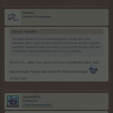
bestens
Lebende Forenlegende
Nehm ich auch aber ich hätte schon gerne eine korrekte
Anzeige, weiß ich denn was da noch nicht stimmt... Ist der Fehler
weitergegeben? Ist ja hier 1 Seite zurück auch beschrieben...
Zitat von -triandafilla-:
↑
Ich habe deinen Post so weitergegeben, würde dich aber
trotzdem bitten, dass du dich damit auch einmal an den Support
wendest. Vielleicht auch mit einem zusätzlichen Screen, der den
Inhalt des 2. Bonus zeigt (nur, um sicher zu gehen).
Mach ich...aber nur, wenn ich kurz erwähnen darf, daß
das erneute Finden der Boni 64 Klicks benötigte
15 März 2026
-triandafilla-
S-Moderator
Team Farmerama DE